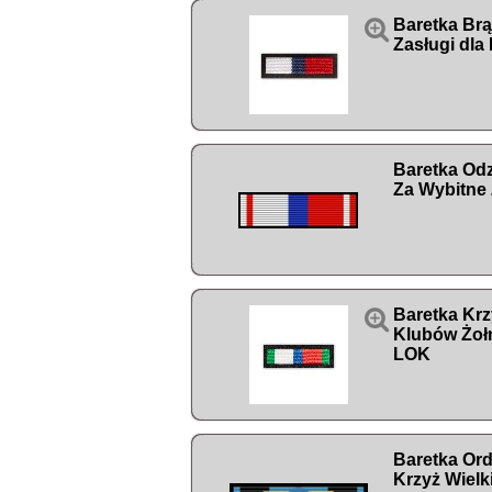

Baretka Br
Zasługi dla
Baretka Od
Za Wybitne 

Baretka Krz
Klubów Żoł
LOK
Baretka Order
Krzyż Wielk