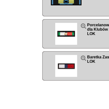

Porcelanowy
dla Klubów 
LOK

Baretka Zas
LOK