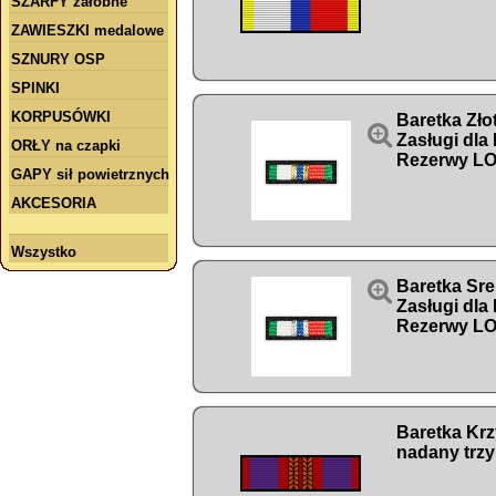
SZARFY żałobne
ZAWIESZKI medalowe
SZNURY OSP
SPINKI
KORPUSÓWKI
Baretka Zło

Zasługi dla
ORŁY na czapki
Rezerwy L
GAPY sił powietrznych
AKCESORIA
Wszystko

Baretka Sre
Zasługi dla
Rezerwy L
Baretka Kr
nadany trzy