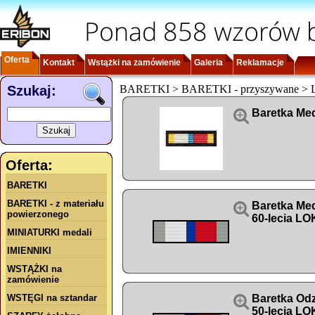
Ponad 858 wzorów b
Oferta
Kontakt
Wstążki na zamówienie
Galeria
Reklamacje
Szukaj:
BARETKI > BARETKI - przyszywane >

Baretka Med
Oferta:
BARETKI
BARETKI - z materiału

Baretka Me
powierzonego
60-lecia L
MINIATURKI medali
IMIENNIKI
WSTĄŻKI na
zamówienie
WSTĘGI na sztandar

Baretka Od
50-lecia LO