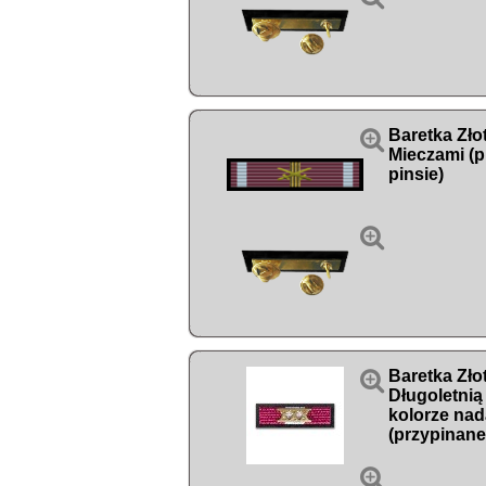

Baretka Zło
Mieczami (p
pinsie)


Baretka Zło
Długoletnią
kolorze nad
(przypinane
