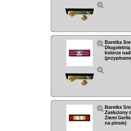


Baretka Sre
Długoletnią
kolorze nad
(przypinane


Baretka Sr
Zasłużony d
Ziemi Gorlic
na pinsie)