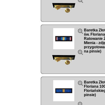


Baretka Zło
św. Florian
Ratowanie Ż
Mienia - zdj
przygotowa

na pinsie)

Baretka Zło
Floriana 10
Floriańskie
pinsie)
