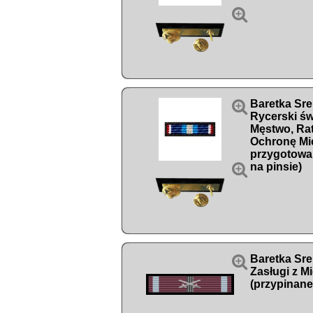


Baretka Sre
Rycerski św
Męstwo, Rat
Ochronę Mie
przygotowa

na pinsie)

Baretka Sre
Zasługi z M
(przypinane