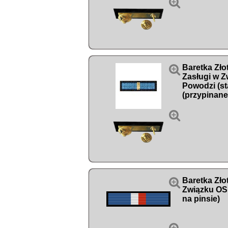


Baretka Zło
Zasługi w Z
Powodzi (st
(przypinane


Baretka Zło
Związku OS
na pinsie)