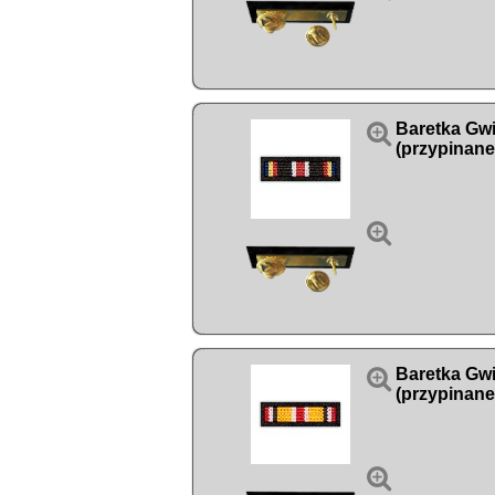

Baretka Gw
(przypinane


Baretka Gwi
(przypinane
