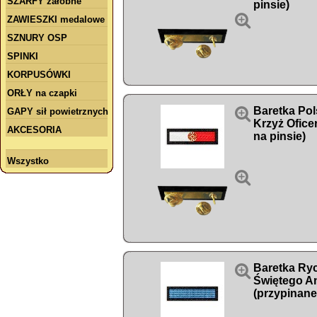
SZARFY żałobne
pinsie)

ZAWIESZKI medalowe
SZNURY OSP
SPINKI
KORPUSÓWKI
ORŁY na czapki

Baretka Pol
GAPY sił powietrznych
Krzyż Ofice
AKCESORIA
na pinsie)
Wszystko


Baretka Ryc
Świętego An
(przypinane