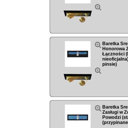


Baretka Sr
Honorowa Z
Łączności (
nieoficjalna
pinsie)


Baretka Sr
Zasługi w Z
Powodzi (st
(przypinane