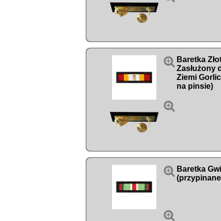

Baretka Zło
Zasłużony d
Ziemi Gorlic
na pinsie)


Baretka Gw
(przypinane
