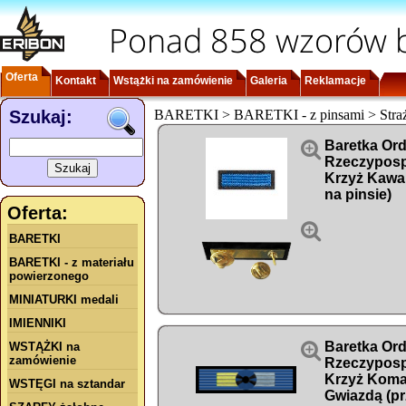
Ponad 858 wzorów b
Oferta
Kontakt
Wstążki na zamówienie
Galeria
Reklamacje
Szukaj:
BARETKI > BARETKI - z pinsami > Straż

Baretka Ord
Rzeczypospo
Krzyż Kawal
na pinsie)
Oferta:

BARETKI
BARETKI - z materiału
powierzonego
MINIATURKI medali
IMIENNIKI

Baretka Ord
WSTĄŻKI na
zamówienie
Rzeczypospo
Krzyż Koma
WSTĘGI na sztandar
Gwiazdą (p