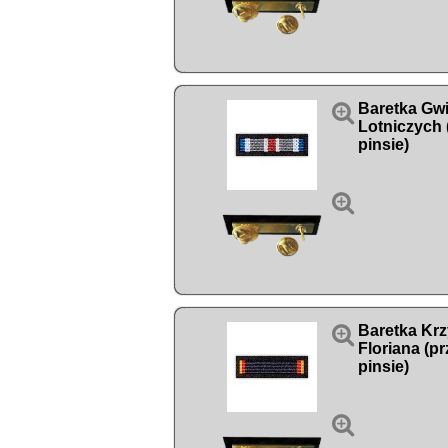

Baretka Gw
Lotniczych 
pinsie)


Baretka Krz
Floriana (p
pinsie)
