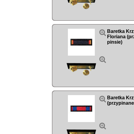

Baretka Krz
Floriana (p
pinsie)


Baretka Kr
(przypinane
