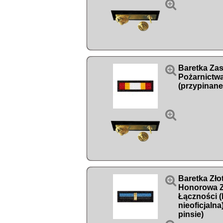


Baretka Zas
Pożarnictwa
(przypinane


Baretka Zł
Honorowa Z
Łączności (
nieoficjalna
pinsie)