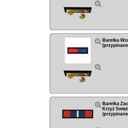


Baretka Wz
(przypinane


Baretka Za
Krzyż Swięt
(przypinane