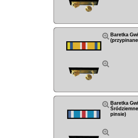

Baretka Gw
(przypinane


Baretka Gw
Śródziemne
pinsie)
