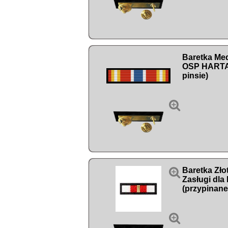
Baretka Med
OSP HARTA 
pinsie)


Baretka Zło
Zasługi dla
(przypinane
