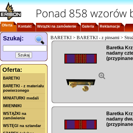
Ponad 858 wzorów b
Oferta
Kontakt
Wstążki na zamówienie
Galeria
Reklamacje
Szukaj:
BARETKI > BARETKI - z pinsami > Straż
Baretka Kr
nadany czte
(przypinane
Oferta:

BARETKI
BARETKI - z materiału
powierzonego
MINIATURKI medali
IMIENNIKI
Baretka Kr
WSTĄŻKI na
zamówienie
nadany dwu
(przypinane
WSTĘGI na sztandar