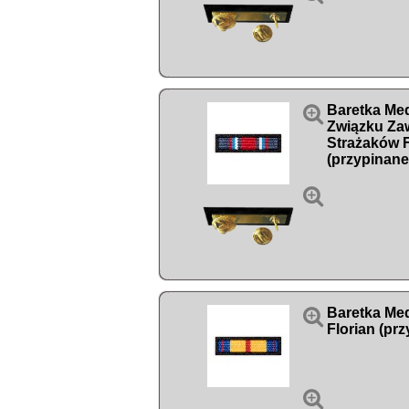

Baretka Med
Związku Z
Strażaków
(przypinane


Baretka Med
Florian (prz
