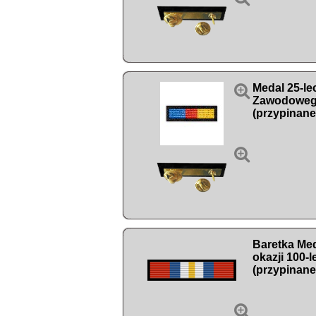

Medal 25-le
Zawodoweg
(przypinane

Baretka Me
okazji 100-
(przypinane
