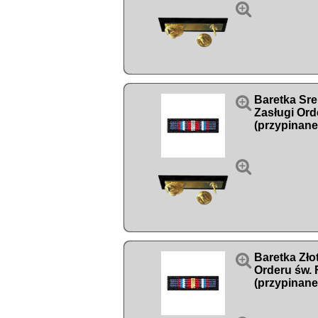


Baretka Sre
Zasługi Ord
(przypinane


Baretka Zło
Orderu św. 
(przypinane