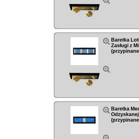


Baretka Lot
Zasługi z M
(przypinane


Baretka Med
Odzyskanej
(przypinane
