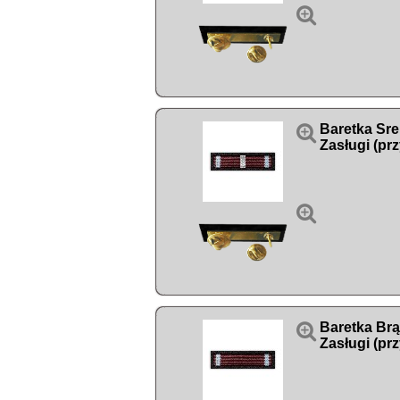


Baretka Sre
Zasługi (pr


Baretka Br
Zasługi (pr