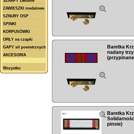
SZARFY żałobne

ZAWIESZKI medalowe
SZNURY OSP
SPINKI
KORPUSÓWKI
ORŁY na czapki
Baretka Kr
GAPY sił powietrznych
nadany trzy
AKCESORIA
(przypinane
Wszystko


Baretka Krz
Solidarnośc
pinsie)