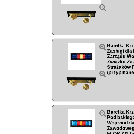


Baretka Krz
Zasługi dla
Zarządu Wo
Związku Z
Strażaków

(przypinane

Baretka Krz
Podlaskieg
Wojewódzki
Zawodoweg
FLORIAN (p