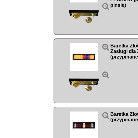

pinsie)

Baretka Zło
Zasługi dla
(przypinane


Baretka Zło
(przypinane