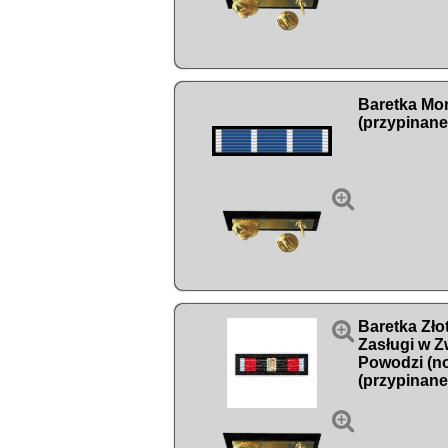
Baretka Mor
(przypinane


Baretka Zło
Zasługi w Z
Powodzi (n
(przypinane
