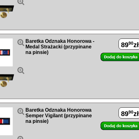


Baretka Odznaka Honorowa -
90
89
zł
Medal Strażacki (przypinane
na pinsie)


Baretka Odznaka Honorowa
90
89
zł
Semper Vigilant (przypinane
na pinsie)