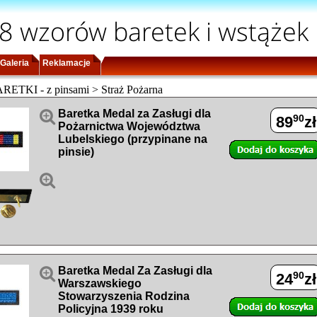
8 wzorów baretek i wstążek
Galeria
Reklamacje
TKI - z pinsami > Straż Pożarna

Baretka Medal za Zasługi dla
90
89
zł
Pożarnictwa Województwa
Lubelskiego (przypinane na
pinsie)


Baretka Medal Za Zasługi dla
90
24
zł
Warszawskiego
Stowarzyszenia Rodzina
Policyjna 1939 roku