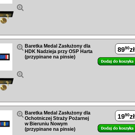


Baretka Medal Zasłużony dla
90
89
zł
HDK Nadzieja przy OSP Harta
(przypinane na pinsie)


Baretka Medal Zasłużony dla
90
19
zł
Ochotniczej Straży Pożarnej
w Bieruniu Nowym
(przypinane na pinsie)