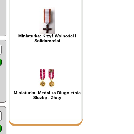
Miniaturka: Krzyż Wolności i
Solidarności
Miniaturka: Medal za Długoletnią
Służbę - Złoty