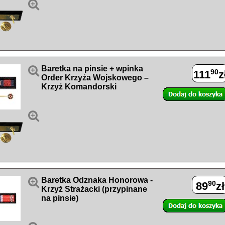


Baretka na pinsie + wpinka
90
111
z
Order Krzyża Wojskowego –
Krzyż Komandorski


Baretka Odznaka Honorowa -
90
89
zł
Krzyż Strażacki (przypinane
na pinsie)