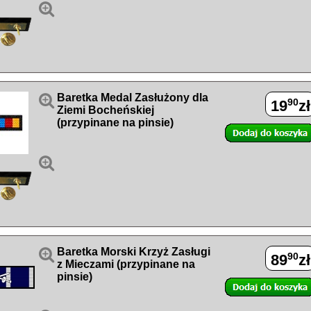


Baretka Medal Zasłużony dla
90
19
zł
Ziemi Bocheńskiej
(przypinane na pinsie)


Baretka Morski Krzyż Zasługi
90
89
zł
z Mieczami (przypinane na
pinsie)