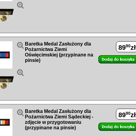


Baretka Medal Zasłużony dla
90
89
zł
Pożarnictwa Ziemi
Oświęcimskiej (przypinane na
pinsie)


Baretka Medal Zasłużony dla
90
89
zł
Pożarnictwa Ziemi Sądeckiej -
zdjęcie w przygotowaniu
(przypinane na pinsie)