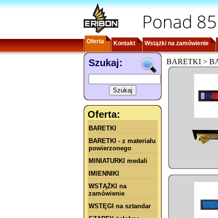
Ponad 85
Oferta
Kontakt
Wstążki na zamówienie
Szukaj:
BARETKI > BARE
Oferta:
BARETKI
BARETKI - z materiału
powierzonego
MINIATURKI medali
IMIENNIKI
WSTĄŻKI na
zamówienie
WSTĘGI na sztandar