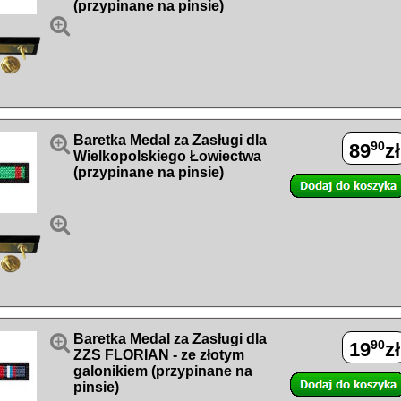
(przypinane na pinsie)


Baretka Medal za Zasługi dla
90
89
zł
Wielkopolskiego Łowiectwa
(przypinane na pinsie)


Baretka Medal za Zasługi dla
90
19
zł
ZZS FLORIAN - ze złotym
galonikiem (przypinane na
pinsie)