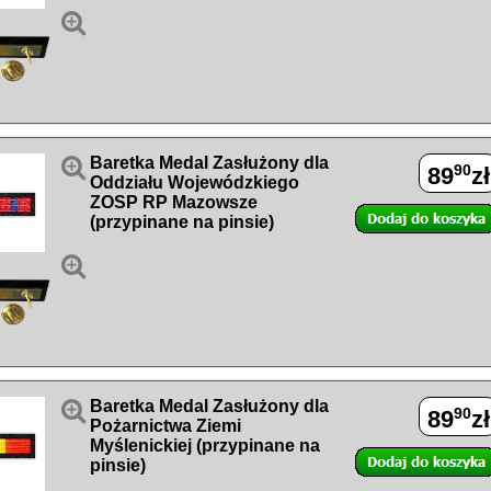


Baretka Medal Zasłużony dla
90
89
zł
Oddziału Wojewódzkiego
ZOSP RP Mazowsze
(przypinane na pinsie)


Baretka Medal Zasłużony dla
90
89
zł
Pożarnictwa Ziemi
Myślenickiej (przypinane na
pinsie)