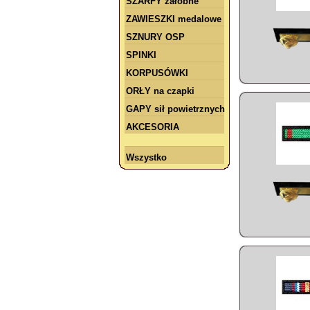
SZARFY żałobne
ZAWIESZKI medalowe
SZNURY OSP
SPINKI
KORPUSÓWKI
ORŁY na czapki
GAPY sił powietrznych
AKCESORIA
Wszystko