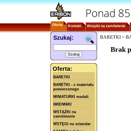
Ponad 85
Oferta
Kontakt
Wstążki na zamówienie
Szukaj:
BARETKI > BARE
Brak p
Oferta:
BARETKI
BARETKI - z materiału
powierzonego
MINIATURKI medali
IMIENNIKI
WSTĄŻKI na
zamówienie
WSTĘGI na sztandar