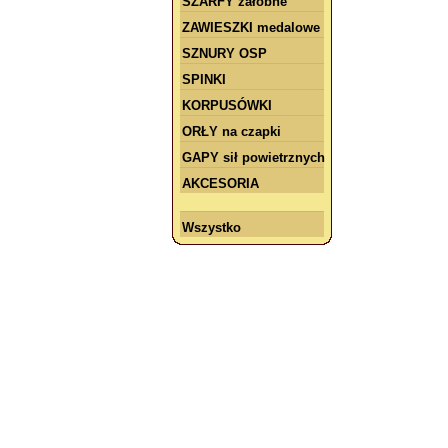
SZARFY żałobne
ZAWIESZKI medalowe
SZNURY OSP
SPINKI
KORPUSÓWKI
ORŁY na czapki
GAPY sił powietrznych
AKCESORIA
Wszystko