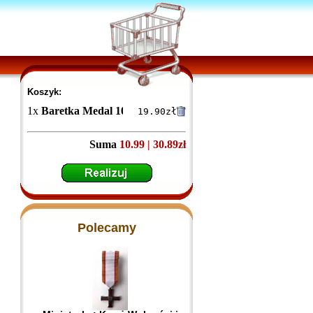
Koszyk:
1
x
Baretka Medal 100-lecia Powołania Policji Państwowej-za
19.90
zł
Suma
10.99 | 30.89zł
Polecamy