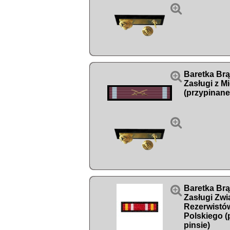


Baretka Br
Zasługi z M
(przypinane


Baretka Br
Zasługi Zwi
Rezerwistó
Polskiego (
pinsie)