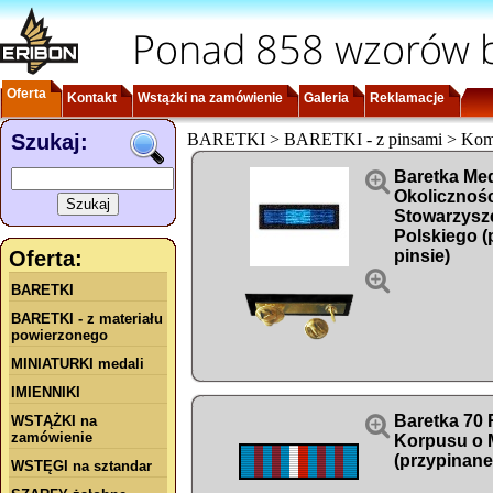
Ponad 858 wzorów b
Oferta
Kontakt
Wstążki na zamówienie
Galeria
Reklamacje
Szukaj:
BARETKI > BARETKI - z pinsami > Kom

Baretka Me
Okolicznośc
Stowarzysz
Polskiego (
Oferta:
pinsie)

BARETKI
BARETKI - z materiału
powierzonego
MINIATURKI medali
IMIENNIKI

Baretka 70 
WSTĄŻKI na
zamówienie
Korpusu o 
(przypinane
WSTĘGI na sztandar