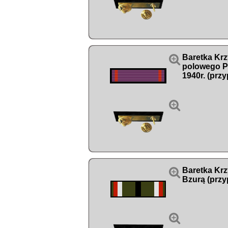

Baretka Kr
polowego P
1940r. (przy


Baretka Krz
Bzurą (przy
