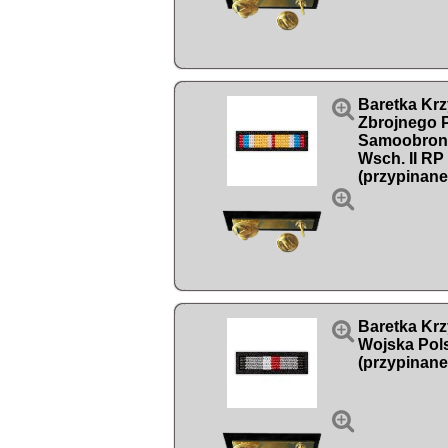

Baretka Kr
Zbrojnego P
Samoobron
Wsch. II R
(przypinane


Baretka Kr
Wojska Pol
(przypinane
