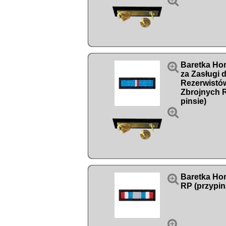


Baretka Ho
za Zasługi d
Rezerwistów
Zbrojnych 
pinsie)


Baretka Ho
RP (przypin
