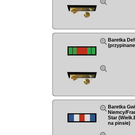


Baretka De
(przypinane


Baretka Gwi
Niemcy/Fra
Star (Wielk.
na pinsie)