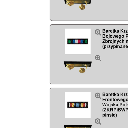

Baretka Kr
Bojowego Po
Zbrojnych 
(przypinane


Baretka Kr
Frontowego 
Wojska Pol
(ZKRPiBWP)
pinsie)
