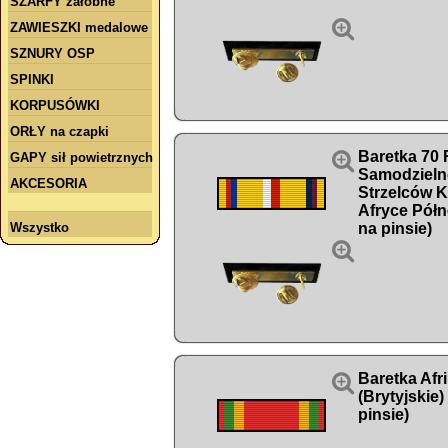
SZARFY żałobne

ZAWIESZKI medalowe
SZNURY OSP
SPINKI
KORPUSÓWKI
ORŁY na czapki

Baretka 70 
GAPY sił powietrznych
Samodzieln
AKCESORIA
Strzelców 
Afryce Półn
Wszystko
na pinsie)


Baretka Afr
(Brytyjskie
pinsie)