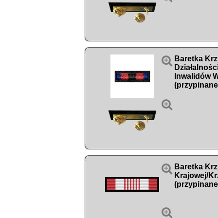

Baretka Krzy
Działalnośc
Inwalidów 
(przypinane


Baretka Krz
Krajowej/K
(przypinane
