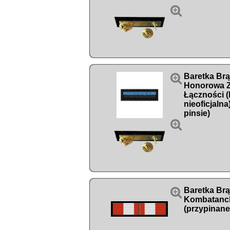


Baretka Br
Honorowa Z
Łączności (
nieoficjalna
pinsie)


Baretka Br
Kombatanck
(przypinane