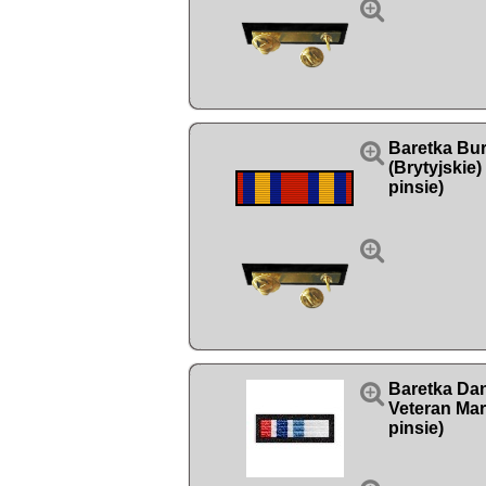


Baretka Bu
(Brytyjskie
pinsie)


Baretka Da
Veteran Mar
pinsie)