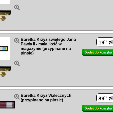


Baretka Krzyż świętego Jana
90
19
zł
Pawła II - mała ilość w
magazynie (przypinane na
pinsie)


Baretka Krzyż Walecznych
90
89
zł
(przypinane na pinsie)