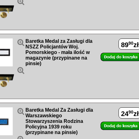


Baretka Medal za Zasługi dla
90
89
zł
NSZZ Policjantów Woj.
Pomorskiego - mała ilość w
magazynie (przypinane na
pinsie)


Baretka Medal Za Zasługi dla
90
24
zł
Warszawskiego
Stowarzyszenia Rodzina
Policyjna 1939 roku
(przypinane na pinsie)