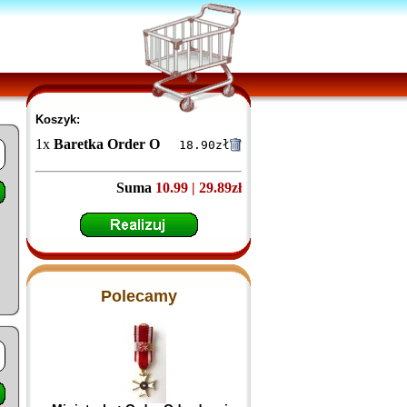
Koszyk:
1
x
Baretka Order Odrodzenia Polski – Krzyż Kawalerski (pr
18.90
zł
Suma
10.99 | 29.89zł
Polecamy