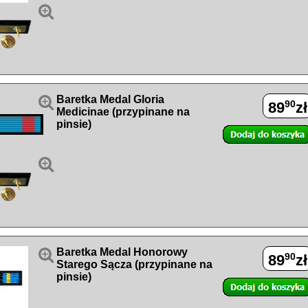


Baretka Medal Gloria
90
89
zł
Medicinae (przypinane na
pinsie)


Baretka Medal Honorowy
90
89
zł
Starego Sącza (przypinane na
pinsie)