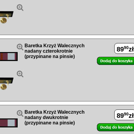


Baretka Krzyż Walecznych
90
89
zł
nadany czterokrotnie
(przypinane na pinsie)


Baretka Krzyż Walecznych
90
89
zł
nadany dwukrotnie
(przypinane na pinsie)