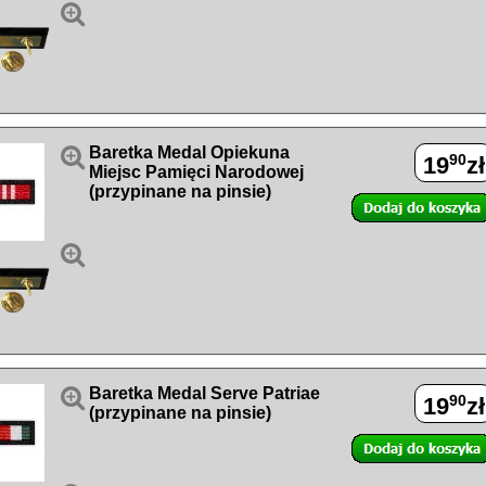


Baretka Medal Opiekuna
90
19
zł
Miejsc Pamięci Narodowej
(przypinane na pinsie)


Baretka Medal Serve Patriae
90
19
zł
(przypinane na pinsie)