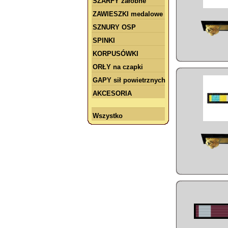
SZARFY żałobne
ZAWIESZKI medalowe
SZNURY OSP
SPINKI
KORPUSÓWKI
ORŁY na czapki
GAPY sił powietrznych
AKCESORIA
Wszystko