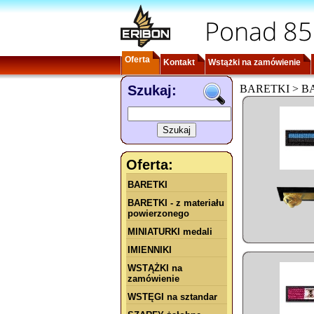
Ponad 85
Oferta
Kontakt
Wstążki na zamówienie
Szukaj:
BARETKI > BARE
Oferta:
BARETKI
BARETKI - z materiału
powierzonego
MINIATURKI medali
IMIENNIKI
WSTĄŻKI na
zamówienie
WSTĘGI na sztandar