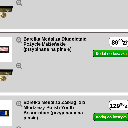


Baretka Medal za Długoletnie
90
89
zł
Pożycie Małżeńskie
(przypinane na pinsie)


Baretka Medal za Zasługi dla
90
129
z
Młodzieży-Polish Youth
Association (przypinane na
pinsie)