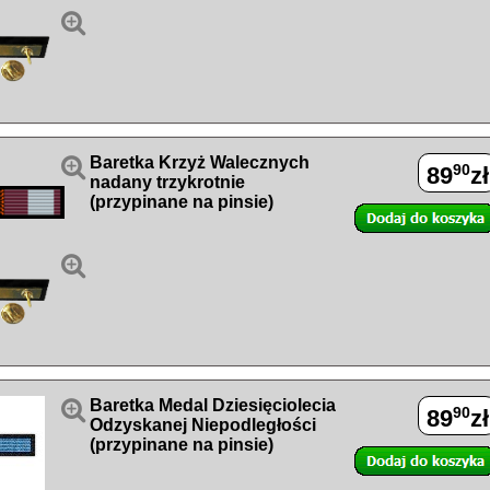


Baretka Krzyż Walecznych
90
89
zł
nadany trzykrotnie
(przypinane na pinsie)


Baretka Medal Dziesięciolecia
90
89
zł
Odzyskanej Niepodległości
(przypinane na pinsie)