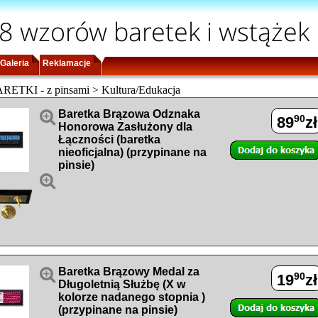
8 wzorów baretek i wstążek
Galeria
Reklamacje
TKI - z pinsami > Kultura/Edukacja

Baretka Brązowa Odznaka
90
89
zł
Honorowa Zasłużony dla
Łączności (baretka
nieoficjalna) (przypinane na
pinsie)


Baretka Brązowy Medal za
90
19
zł
Długoletnią Służbę (X w
kolorze nadanego stopnia )
(przypinane na pinsie)