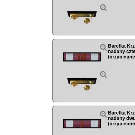


Baretka Kr
nadany czte
(przypinane


Baretka Kr
nadany dwu
(przypinane