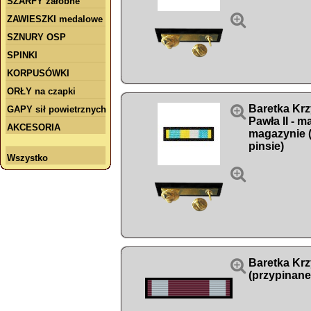
SZARFY żałobne

ZAWIESZKI medalowe
SZNURY OSP
SPINKI
KORPUSÓWKI
ORŁY na czapki

Baretka Krz
GAPY sił powietrznych
Pawła II - m
AKCESORIA
magazynie 
pinsie)
Wszystko


Baretka Kr
(przypinane