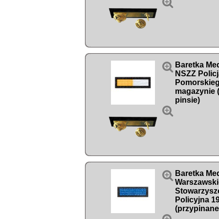


Baretka Med
NSZZ Polic
Pomorskiego
magazynie 
pinsie)


Baretka Med
Warszawsk
Stowarzysz
Policyjna 1
(przypinane