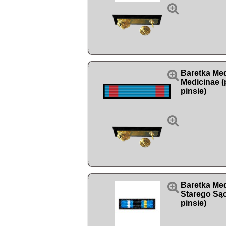


Baretka Med
Medicinae (
pinsie)


Baretka Me
Starego Sąc
pinsie)