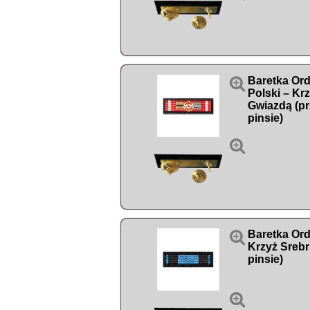

Baretka Or
Polski – Kr
Gwiazdą (p
pinsie)


Baretka Order
Krzyż Srebr
pinsie)
