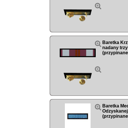


Baretka Kr
nadany trzy
(przypinane


Baretka Med
Odzyskanej
(przypinane