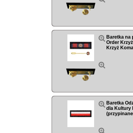

Baretka na 
Order Krzy
Krzyż Koma


Baretka Od
dla Kultury 
(przypinane
