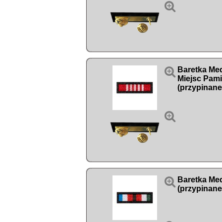


Baretka Me
Miejsc Pam
(przypinane


Baretka Med
(przypinane