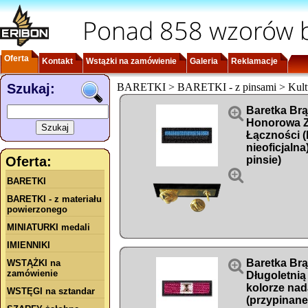
Ponad 858 wzorów b
Oferta
Kontakt
Wstążki na zamówienie
Galeria
Reklamacje
Szukaj:
BARETKI > BARETKI - z pinsami > Kultu

Baretka Br
Honorowa Z
Łączności (
nieoficjalna
Oferta:
pinsie)

BARETKI
BARETKI - z materiału
powierzonego
MINIATURKI medali
IMIENNIKI

Baretka Br
WSTĄŻKI na
zamówienie
Długoletnią
kolorze nad
WSTĘGI na sztandar
(przypinane