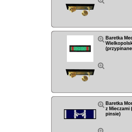


Baretka Med
Wielkopols
(przypinane


Baretka Mor
z Mieczami 
pinsie)
