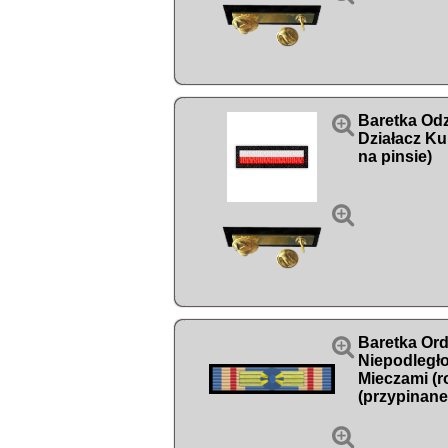

Baretka Od
Działacz Ku
na pinsie)


Baretka Ord
Niepodległo
Mieczami (r
(przypinane
