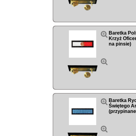

Baretka Pol
Krzyż Ofice
na pinsie)


Baretka Ryc
Świętego An
(przypinane
