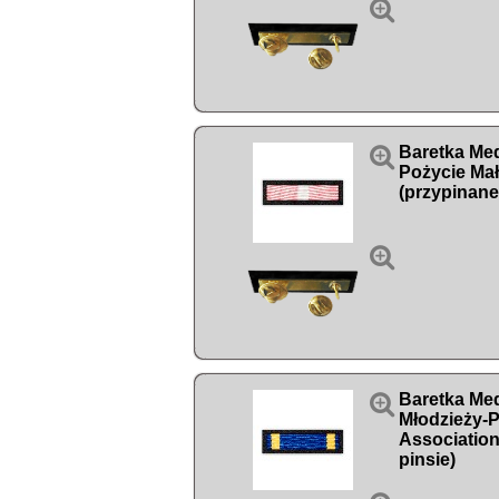


Baretka Med
Pożycie Ma
(przypinane


Baretka Med
Młodzieży-P
Association
pinsie)