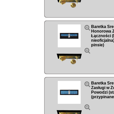

Baretka Sr
Honorowa Z
Łączności (
nieoficjalna
pinsie)


Baretka Sr
Zasługi w Z
Powodzi (st
(przypinane
