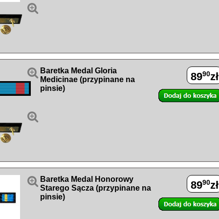


Baretka Medal Gloria
90
89
zł
Medicinae (przypinane na
pinsie)


Baretka Medal Honorowy
90
89
zł
Starego Sącza (przypinane na
pinsie)