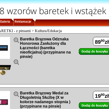
8 wzorów baretek i wstążek
Galeria
Reklamacje
TKI - z pinsami > Kultura/Edukacja

Baretka Brązowa Odznaka
90
89
zł
Honorowa Zasłużony dla
Łączności (baretka
nieoficjalna) (przypinane na
pinsie)


Baretka Brązowy Medal za
90
19
zł
Długoletnią Służbę (X w
kolorze nadanego stopnia )
(przypinane na pinsie)