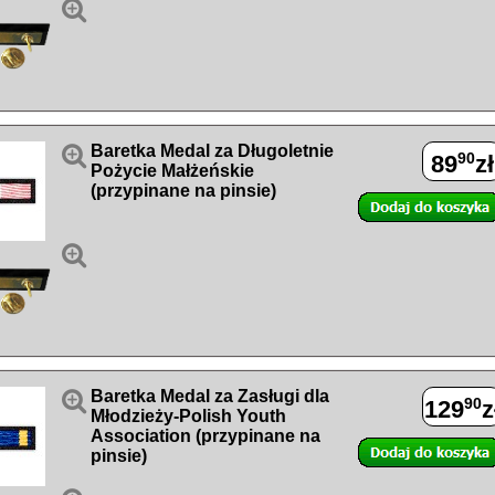


Baretka Medal za Długoletnie
90
89
zł
Pożycie Małżeńskie
(przypinane na pinsie)


Baretka Medal za Zasługi dla
90
129
z
Młodzieży-Polish Youth
Association (przypinane na
pinsie)