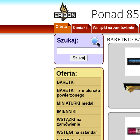
Ponad 85
Oferta
Kontakt
Wstążki na zamówienie
Szukaj:
BARETKI > BARE
Oferta:
BARETKI
BARETKI - z materiału
powierzonego
MINIATURKI medali
IMIENNIKI
WSTĄŻKI na
zamówienie
WSTĘGI na sztandar