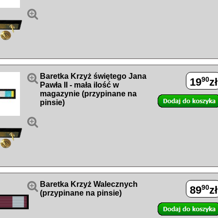


Baretka Krzyż świętego Jana
90
19
zł
Pawła II - mała ilość w
magazynie (przypinane na
pinsie)


Baretka Krzyż Walecznych
90
89
zł
(przypinane na pinsie)