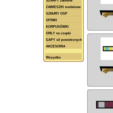
SZARFY żałobne
ZAWIESZKI medalowe
SZNURY OSP
SPINKI
KORPUSÓWKI
ORŁY na czapki
GAPY sił powietrznych
AKCESORIA
Wszystko