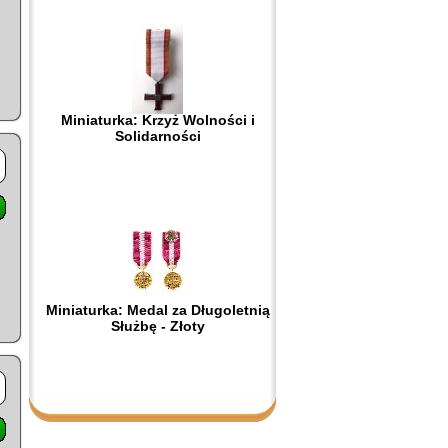
Miniaturka: Krzyż Wolności i
Solidarności
Miniaturka: Medal za Długoletnią
Służbę - Złoty