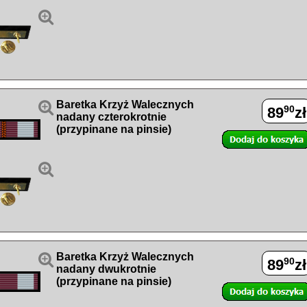


Baretka Krzyż Walecznych
90
89
zł
nadany czterokrotnie
(przypinane na pinsie)


Baretka Krzyż Walecznych
90
89
zł
nadany dwukrotnie
(przypinane na pinsie)