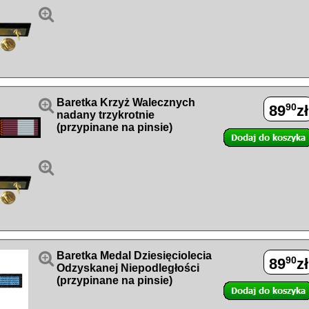


Baretka Krzyż Walecznych
90
89
zł
nadany trzykrotnie
(przypinane na pinsie)


Baretka Medal Dziesięciolecia
90
89
zł
Odzyskanej Niepodległości
(przypinane na pinsie)