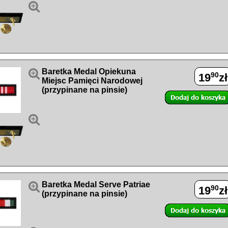


Baretka Medal Opiekuna
90
19
zł
Miejsc Pamięci Narodowej
(przypinane na pinsie)


Baretka Medal Serve Patriae
90
19
zł
(przypinane na pinsie)