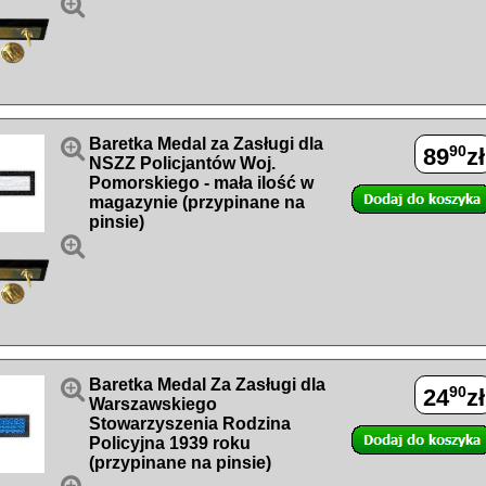


Baretka Medal za Zasługi dla
90
89
zł
NSZZ Policjantów Woj.
Pomorskiego - mała ilość w
magazynie (przypinane na
pinsie)


Baretka Medal Za Zasługi dla
90
24
zł
Warszawskiego
Stowarzyszenia Rodzina
Policyjna 1939 roku
(przypinane na pinsie)