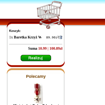
Koszyk:
1
x
Baretka Krzyż Warneńczyka (przypinane na pinsie)
89.90
zł
Suma
10.99 | 100.89zł
Polecamy