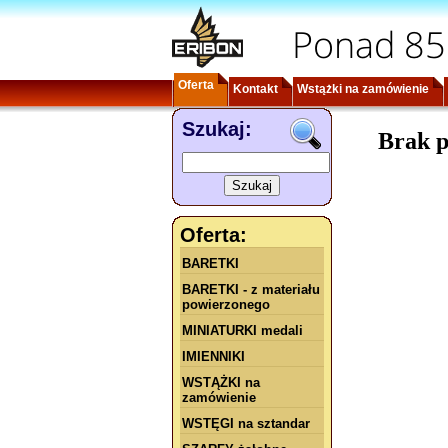
Ponad 85
Oferta
Kontakt
Wstążki na zamówienie
Szukaj:
Brak p
Oferta:
BARETKI
BARETKI - z materiału
powierzonego
MINIATURKI medali
IMIENNIKI
WSTĄŻKI na
zamówienie
WSTĘGI na sztandar