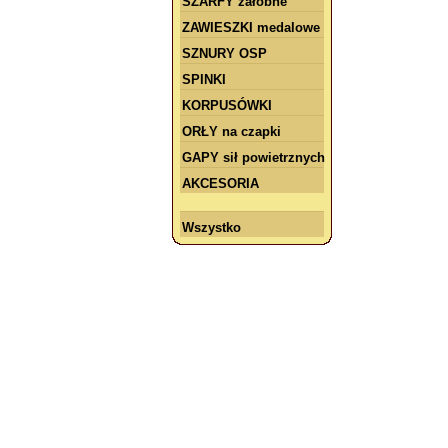
SZARFY żałobne
ZAWIESZKI medalowe
SZNURY OSP
SPINKI
KORPUSÓWKI
ORŁY na czapki
GAPY sił powietrznych
AKCESORIA
Wszystko