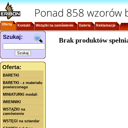
Ponad 858 wzorów b
Oferta
Kontakt
Wstążki na zamówienie
Galeria
Reklamacje
Szukaj:
Brak produktów spełni
Oferta:
BARETKI
BARETKI - z materiału
powierzonego
MINIATURKI medali
IMIENNIKI
WSTĄŻKI na
zamówienie
WSTĘGI na sztandar