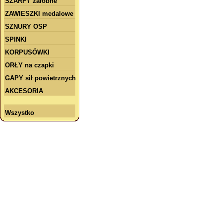
SZARFY żałobne
ZAWIESZKI medalowe
SZNURY OSP
SPINKI
KORPUSÓWKI
ORŁY na czapki
GAPY sił powietrznych
AKCESORIA
Wszystko