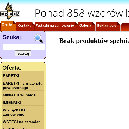
Ponad 858 wzorów b
Oferta
Kontakt
Wstążki na zamówienie
Galeria
Reklamacje
Szukaj:
Brak produktów spełni
Oferta:
BARETKI
BARETKI - z materiału
powierzonego
MINIATURKI medali
IMIENNIKI
WSTĄŻKI na
zamówienie
WSTĘGI na sztandar