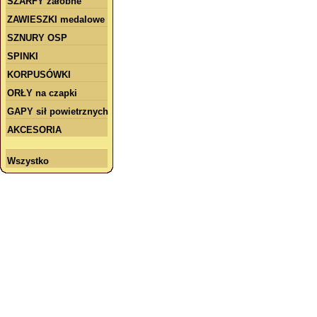
SZARFY żałobne
ZAWIESZKI medalowe
SZNURY OSP
SPINKI
KORPUSÓWKI
ORŁY na czapki
GAPY sił powietrznych
AKCESORIA
Wszystko