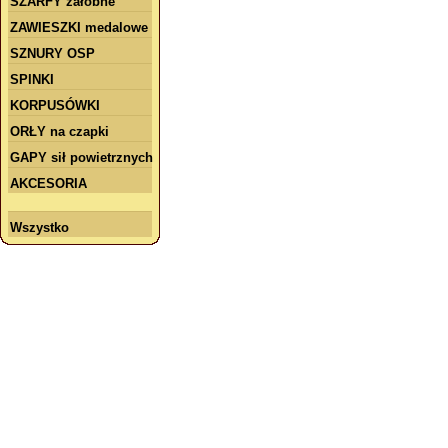
SZARFY żałobne
ZAWIESZKI medalowe
SZNURY OSP
SPINKI
KORPUSÓWKI
ORŁY na czapki
GAPY sił powietrznych
AKCESORIA
Wszystko