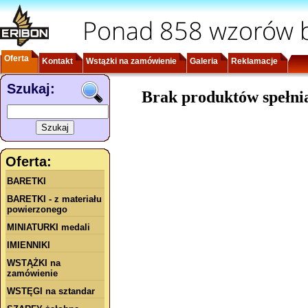
Ponad 858 wzorów b
Oferta
Kontakt
Wstążki na zamówienie
Galeria
Reklamacje
Szukaj:
Brak produktów spełni
Oferta:
BARETKI
BARETKI - z materiału
powierzonego
MINIATURKI medali
IMIENNIKI
WSTĄŻKI na
zamówienie
WSTĘGI na sztandar