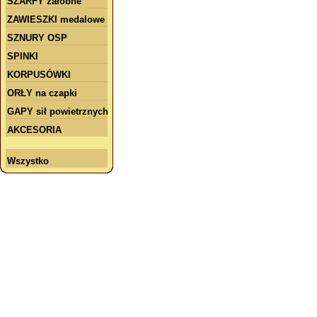
SZARFY żałobne
ZAWIESZKI medalowe
SZNURY OSP
SPINKI
KORPUSÓWKI
ORŁY na czapki
GAPY sił powietrznych
AKCESORIA
Wszystko