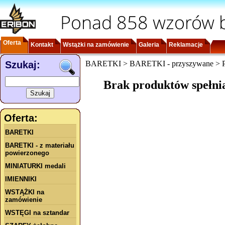
Ponad 858 wzorów b
Oferta
Kontakt
Wstążki na zamówienie
Galeria
Reklamacje
Szukaj:
BARETKI > BARETKI - przyszywane > Po
Brak produktów spełni
Oferta:
BARETKI
BARETKI - z materiału
powierzonego
MINIATURKI medali
IMIENNIKI
WSTĄŻKI na
zamówienie
WSTĘGI na sztandar