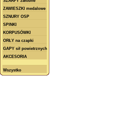
SZARFY żałobne
ZAWIESZKI medalowe
SZNURY OSP
SPINKI
KORPUSÓWKI
ORŁY na czapki
GAPY sił powietrznych
AKCESORIA
Wszystko