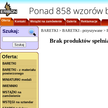
Ponad 858 wzorów b
Oferta
Kontakt
Wstążki na zamówienie
Galeria
Reklamacje
Szukaj:
BARETKI > BARETKI - przyszywane > Po
Brak produktów spełni
Oferta:
BARETKI
BARETKI - z materiału
powierzonego
MINIATURKI medali
IMIENNIKI
WSTĄŻKI na
zamówienie
WSTĘGI na sztandar