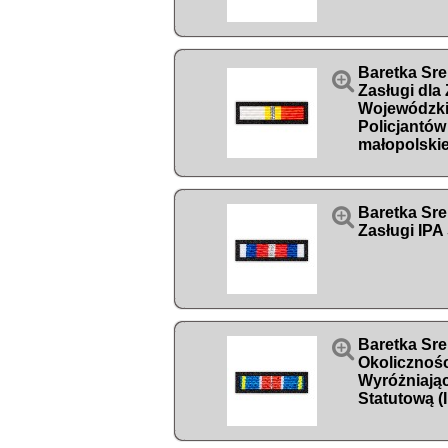
Baretka Sre

Zasługi dla
Wojewódzk
Policjantów
małopolski

Baretka Sre
Zasługi IPA

Baretka Sr
Okolicznoś
Wyróżniając
Statutową (