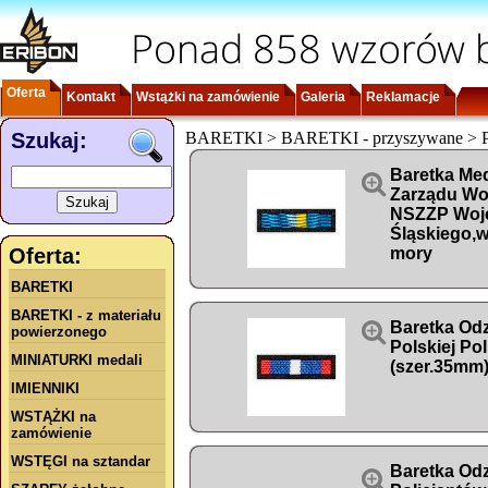
Ponad 858 wzorów b
Oferta
Kontakt
Wstążki na zamówienie
Galeria
Reklamacje
Szukaj:
BARETKI > BARETKI - przyszywane > Po
Baretka Med

Zarządu Wo
NSZZP Woj
Śląskiego,w
Oferta:
mory
BARETKI
BARETKI - z materiału

Baretka Odz
powierzonego
Polskiej Po
MINIATURKI medali
(szer.35mm
IMIENNIKI
WSTĄŻKI na
zamówienie
WSTĘGI na sztandar
Baretka Od
