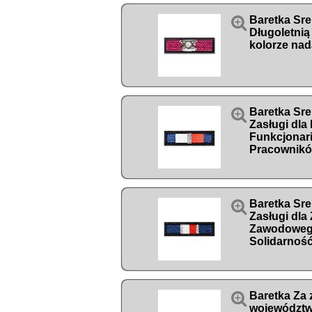

Baretka Sre
Długoletnią
kolorze nad

Baretka Sre
Zasługi dla
Funkcjonari
Pracowników

Baretka Sre
Zasługi dla
Zawodowego
Solidarnoś

Baretka Za 
województw