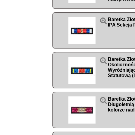

Baretka Zło
IPA Sekcja 

Baretka Zło
Okolicznoś
Wyróżniając
Statutową (

Baretka Zło
Długoletnią
kolorze nad