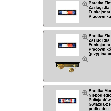

Baretka Zło
Zasługi dla
Funkcjonari
Pracowników

Baretka Zło
Zasługi dla
Funkcjonari
Pracowników
(przypinane

Baretka Me

Niepodległ
Policjantów)
Gwiazdą-z r
podkładce