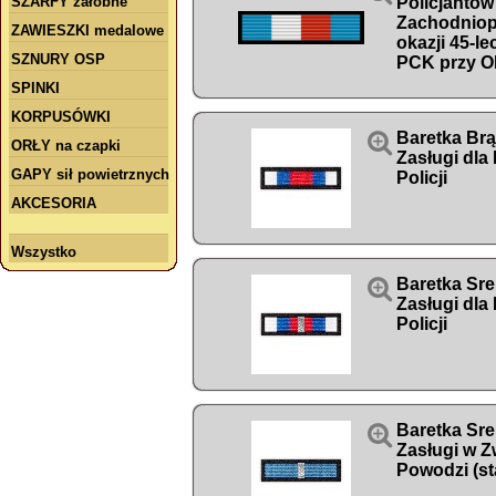
SZARFY żałobne
Policjantów
Zachodniop
ZAWIESZKI medalowe
okazji 45-l
SZNURY OSP
PCK przy O
SPINKI
KORPUSÓWKI

Baretka Br
ORŁY na czapki
Zasługi dl
GAPY sił powietrznych
Policji
AKCESORIA
Wszystko

Baretka Sr
Zasługi dl
Policji

Baretka Sr
Zasługi w Z
Powodzi (st