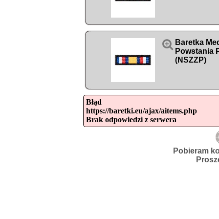

Baretka Med
Powstania P
(NSZZP)
Błąd

https://baretki.eu/ajax/aitems.php

Brak odpowiedzi z serwera
Pobieram ko
Prosz