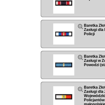

Baretka Zło
Zasługi dl
Policji

Baretka Zło
Zasługi w Z
Powodzi (st
Baretka Zło

Zasługi dla
Wojewódzk
Policjantów
małopolski