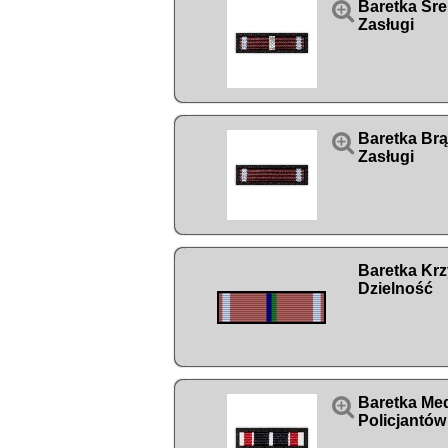

Baretka Sre
Zasługi

Baretka Br
Zasługi
Baretka Krz
Dzielność

Baretka Med
Policjantów