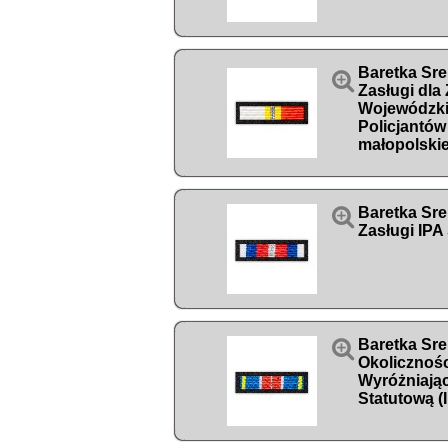
Baretka Sre

Zasługi dla
Wojewódzk
Policjantów
małopolski

Baretka Sre
Zasługi IPA

Baretka Sr
Okolicznoś
Wyróżniając
Statutową (