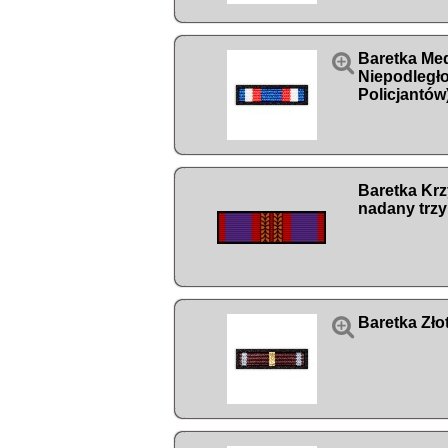

Baretka Me
Niepodległ
Policjantów)
Baretka Kr
nadany trzy

Baretka Zło