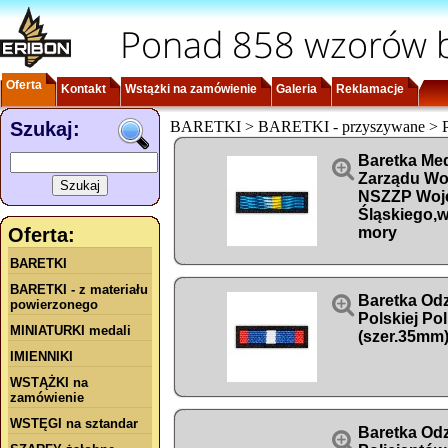
Ponad 858 wzorów b
Oferta
Kontakt
Wstążki na zamówienie
Galeria
Reklamacje
Szukaj:
BARETKI > BARETKI - przyszywane > Po
Baretka Med

Zarządu Wo
NSZZP Woj
Śląskiego,w
Oferta:
mory
BARETKI
BARETKI - z materiału

Baretka Odz
powierzonego
Polskiej Po
MINIATURKI medali
(szer.35mm
IMIENNIKI
WSTĄŻKI na
zamówienie
WSTĘGI na sztandar
Baretka Od
