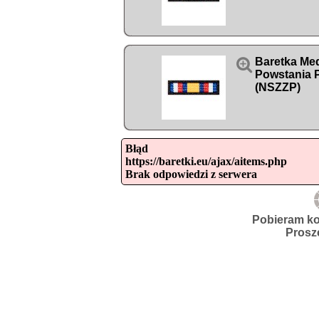

Baretka Med
Powstania P
(NSZZP)
Błąd

https://baretki.eu/ajax/aitems.php

Brak odpowiedzi z serwera
Pobieram ko
Prosz