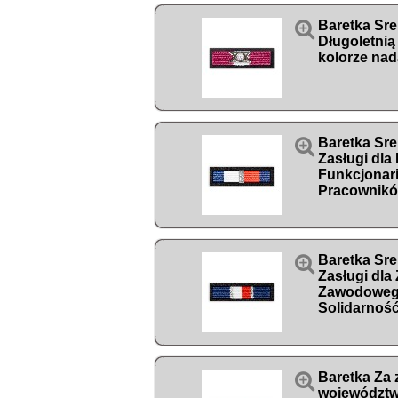

Baretka Sre
Długoletnią
kolorze nad

Baretka Sre
Zasługi dla
Funkcjonari
Pracowników

Baretka Sre
Zasługi dla
Zawodowego
Solidarnoś

Baretka Za 
województw