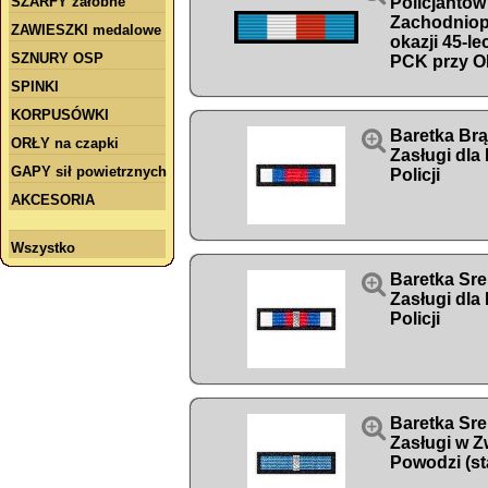
SZARFY żałobne
Policjantów
Zachodniop
ZAWIESZKI medalowe
okazji 45-l
SZNURY OSP
PCK przy O
SPINKI
KORPUSÓWKI

Baretka Br
ORŁY na czapki
Zasługi dl
GAPY sił powietrznych
Policji
AKCESORIA
Wszystko

Baretka Sr
Zasługi dl
Policji

Baretka Sr
Zasługi w Z
Powodzi (st