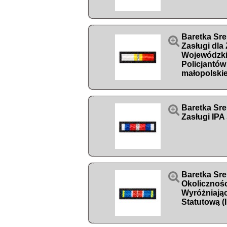
Baretka Sre

Zasługi dla
Wojewódzk
Policjantów
małopolski

Baretka Sre
Zasługi IPA

Baretka Sr
Okolicznoś
Wyróżniając
Statutową (