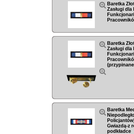

Baretka Zło
Zasługi dla
Funkcjonari
Pracowników

Baretka Zło
Zasługi dla
Funkcjonari
Pracowników
(przypinane

Baretka Me

Niepodległ
Policjantów)
Gwiazdą-z r
podkładce