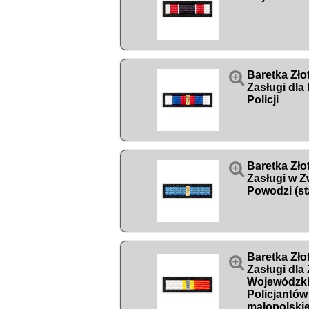

Baretka Zło
Zasługi dl
Policji

Baretka Zło
Zasługi w Z
Powodzi (st
Baretka Zło

Zasługi dla
Wojewódzk
Policjantów
małopolski