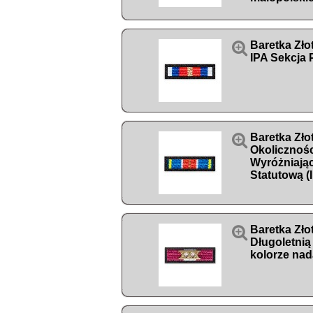

Baretka Zło
IPA Sekcja 

Baretka Zło
Okolicznoś
Wyróżniając
Statutową (

Baretka Zło
Długoletnią
kolorze nad