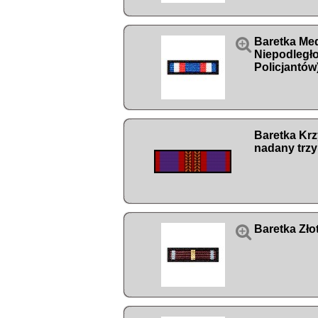

Baretka Me
Niepodległ
Policjantów)
Baretka Kr
nadany trzy

Baretka Zło