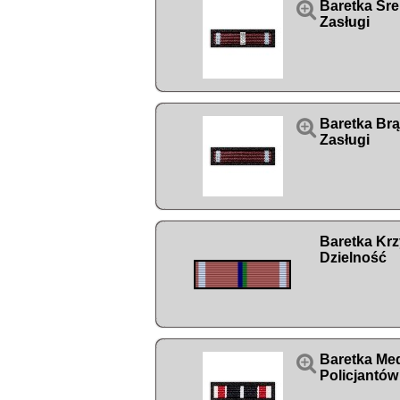

Baretka Sre
Zasługi

Baretka Br
Zasługi
Baretka Krz
Dzielność

Baretka Med
Policjantów