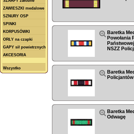
SZARFY żałobne
ZAWIESZKI medalowe
SZNURY OSP
SPINKI
KORPUSÓWKI

Baretka Med
Powołania P
ORŁY na czapki
Państwowej-
GAPY sił powietrznych
NSZZ Polic
AKCESORIA
Wszystko

Baretka Med
Policjantów

Baretka Med
Odwagę