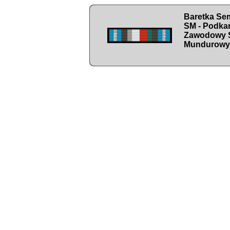
Baretka Sem
SM - Podka
Zawodowy 
Mundurowy