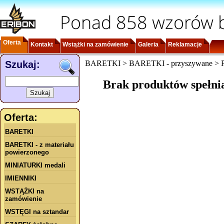
Ponad 858 wzorów b
Oferta
Kontakt
Wstążki na zamówienie
Galeria
Reklamacje
Szukaj:
BARETKI > BARETKI - przyszywane > Po
Brak produktów spełni
Oferta:
BARETKI
BARETKI - z materiału
powierzonego
MINIATURKI medali
IMIENNIKI
WSTĄŻKI na
zamówienie
WSTĘGI na sztandar