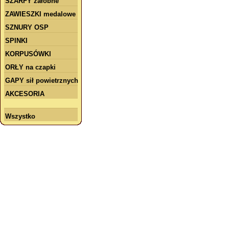
SZARFY żałobne
ZAWIESZKI medalowe
SZNURY OSP
SPINKI
KORPUSÓWKI
ORŁY na czapki
GAPY sił powietrznych
AKCESORIA
Wszystko