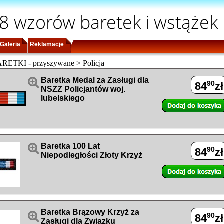
8 wzorów baretek i wstążek
Galeria
Reklamacje
ETKI - przyszywane > Policja

Baretka Medal za Zasługi dla
90
84
zł
NSZZ Policjantów woj.
lubelskiego

Baretka 100 Lat
90
84
zł
Niepodległości Złoty Krzyż
Baretka Brązowy Krzyż za

90
84
zł
Zasługi dla Związku