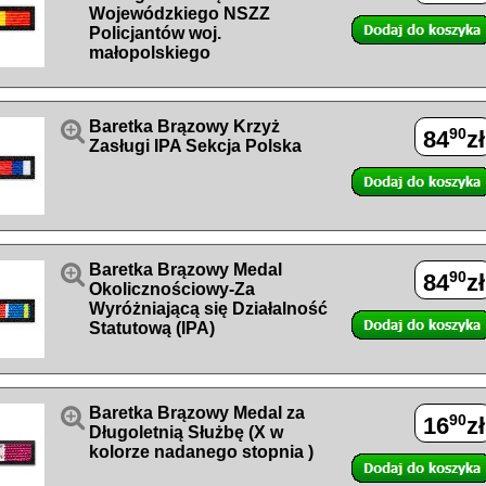
Wojewódzkiego NSZZ
Policjantów woj.
małopolskiego

Baretka Brązowy Krzyż
90
84
zł
Zasługi IPA Sekcja Polska

Baretka Brązowy Medal
90
84
zł
Okolicznościowy-Za
Wyróżniającą się Działalność
Statutową (IPA)

Baretka Brązowy Medal za
90
16
zł
Długoletnią Służbę (X w
kolorze nadanego stopnia )