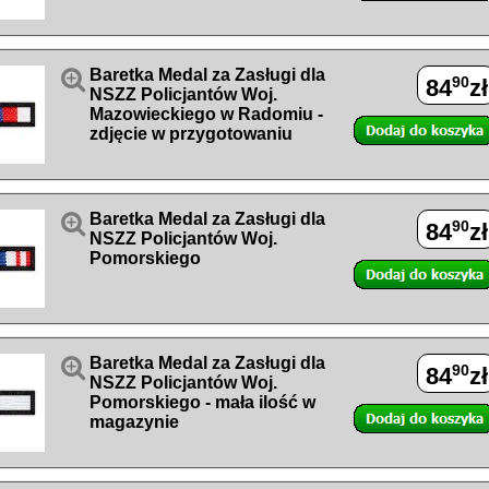

Baretka Medal za Zasługi dla
90
84
zł
NSZZ Policjantów Woj.
Mazowieckiego w Radomiu -
zdjęcie w przygotowaniu

Baretka Medal za Zasługi dla
90
84
zł
NSZZ Policjantów Woj.
Pomorskiego

Baretka Medal za Zasługi dla
90
84
zł
NSZZ Policjantów Woj.
Pomorskiego - mała ilość w
magazynie