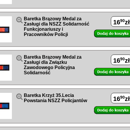

Baretka Brązowy Medal za
90
16
zł
Zasługi dla NSZZ Solidarność
Funkcjonariuszy i
Pracowników Policji

Baretka Brązowy Medal za
90
16
zł
Zasługi dla Związku
Zawodowego Policyjna
Solidarność

Baretka Krzyż 35.Lecia
90
16
zł
Powstania NSZZ Policjantów