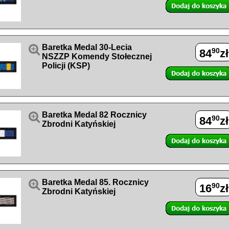

Baretka Medal 30-Lecia
90
84
zł
NSZZP Komendy Stołecznej
Policji (KSP)

Baretka Medal 82 Rocznicy
90
84
zł
Zbrodni Katyńskiej

Baretka Medal 85. Rocznicy
90
16
zł
Zbrodni Katyńskiej