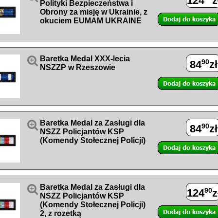
124
z
Polityki Bezpieczeństwa i
Obrony za misję w Ukrainie, z
okuciem EUMAM UKRAINE

Baretka Medal XXX-lecia
90
84
zł
NSZZP w Rzeszowie

Baretka Medal za Zasługi dla
90
84
zł
NSZZ Policjantów KSP
(Komendy Stołecznej Policji)

Baretka Medal za Zasługi dla
90
124
z
NSZZ Policjantów KSP
(Komendy Stołecznej Policji)
2, z rozetką