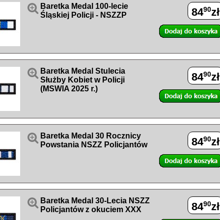

Baretka Medal 100-lecie
90
84
zł
Śląskiej Policji - NSZZP

Baretka Medal Stulecia
90
84
zł
Służby Kobiet w Policji
(MSWIA 2025 r.)

Baretka Medal 30 Rocznicy
90
84
zł
Powstania NSZZ Policjantów

Baretka Medal 30-Lecia NSZZ
90
84
zł
Policjantów z okuciem XXX