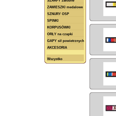
SZARFY żałobne
ZAWIESZKI medalowe
SZNURY OSP
SPINKI
KORPUSÓWKI
ORŁY na czapki
GAPY sił powietrznych
AKCESORIA
Wszystko