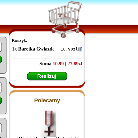
Koszyk:
1
x
Baretka Gwiazda Afganistanu
16.90
zł
Suma
10.99 | 27.89zł
Polecamy