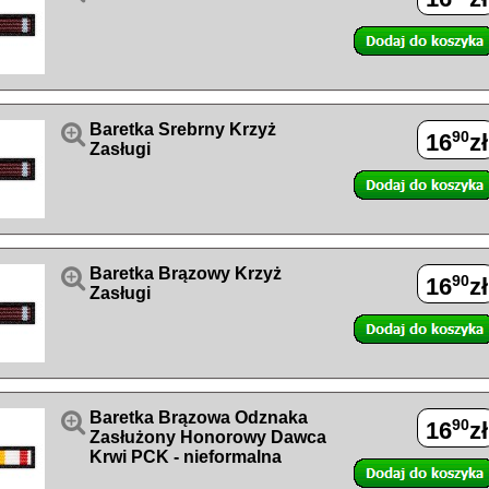

Baretka Srebrny Krzyż
90
16
zł
Zasługi

Baretka Brązowy Krzyż
90
16
zł
Zasługi

Baretka Brązowa Odznaka
90
16
zł
Zasłużony Honorowy Dawca
Krwi PCK - nieformalna