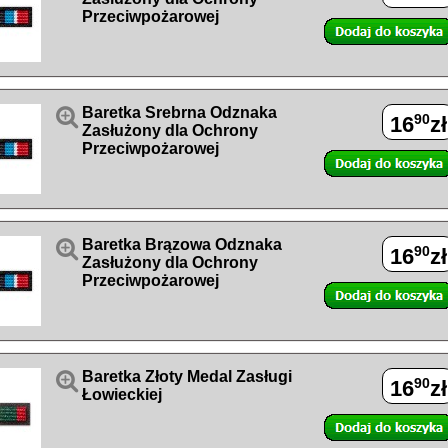
Przeciwpożarowej

Baretka Srebrna Odznaka
90
16
zł
Zasłużony dla Ochrony
Przeciwpożarowej

Baretka Brązowa Odznaka
90
16
zł
Zasłużony dla Ochrony
Przeciwpożarowej

Baretka Złoty Medal Zasługi
90
16
zł
Łowieckiej