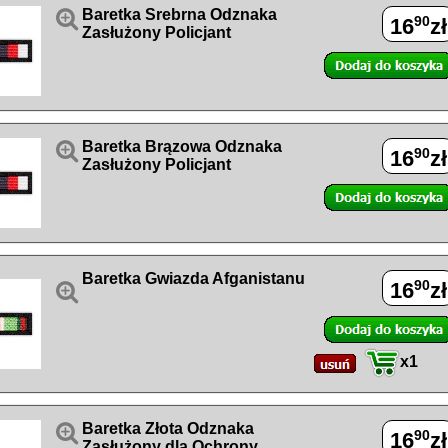

Baretka Srebrna Odznaka
90
16
zł
Zasłużony Policjant

Baretka Brązowa Odznaka
90
16
zł
Zasłużony Policjant
Baretka Gwiazda Afganistanu
90
16
zł

x1

Baretka Złota Odznaka
90
16
zł
Zasłużony dla Ochrony