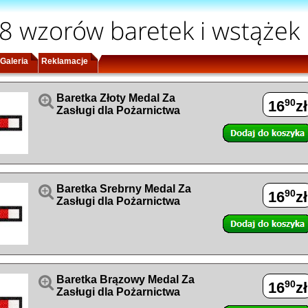
8 wzorów baretek i wstążek
Galeria
Reklamacje

Baretka Złoty Medal Za
90
16
zł
Zasługi dla Pożarnictwa

Baretka Srebrny Medal Za
90
16
zł
Zasługi dla Pożarnictwa

Baretka Brązowy Medal Za
90
16
zł
Zasługi dla Pożarnictwa