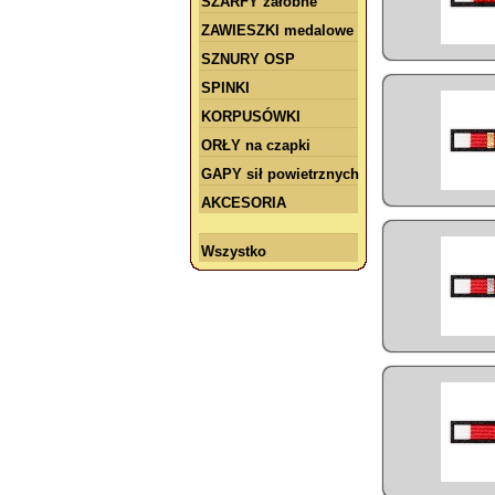
SZARFY żałobne
ZAWIESZKI medalowe
SZNURY OSP
SPINKI
KORPUSÓWKI
ORŁY na czapki
GAPY sił powietrznych
AKCESORIA
Wszystko