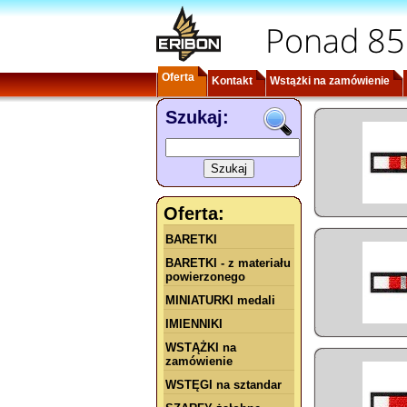
Ponad 85
Oferta
Kontakt
Wstążki na zamówienie
Szukaj:
Oferta:
BARETKI
BARETKI - z materiału
powierzonego
MINIATURKI medali
IMIENNIKI
WSTĄŻKI na
zamówienie
WSTĘGI na sztandar