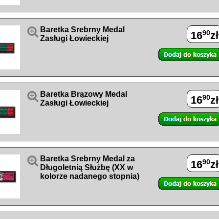

Baretka Srebrny Medal
90
16
zł
Zasługi Łowieckiej

Baretka Brązowy Medal
90
16
zł
Zasługi Łowieckiej

Baretka Srebrny Medal za
90
16
zł
Długoletnią Służbę (XX w
kolorze nadanego stopnia)