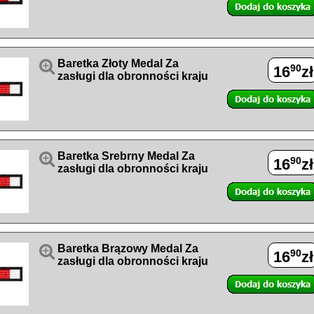

Baretka Złoty Medal Za
90
16
zł
zasługi dla obronności kraju

Baretka Srebrny Medal Za
90
16
zł
zasługi dla obronności kraju

Baretka Brązowy Medal Za
90
16
zł
zasługi dla obronności kraju