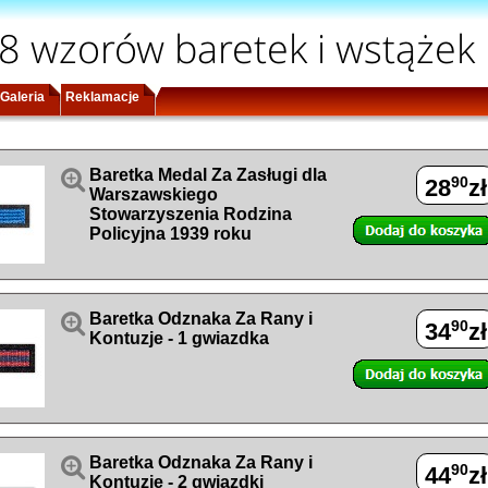
8 wzorów baretek i wstążek
Galeria
Reklamacje

Baretka Medal Za Zasługi dla
90
28
zł
Warszawskiego
Stowarzyszenia Rodzina
Policyjna 1939 roku

Baretka Odznaka Za Rany i
90
34
zł
Kontuzje - 1 gwiazdka

Baretka Odznaka Za Rany i
90
44
zł
Kontuzje - 2 gwiazdki