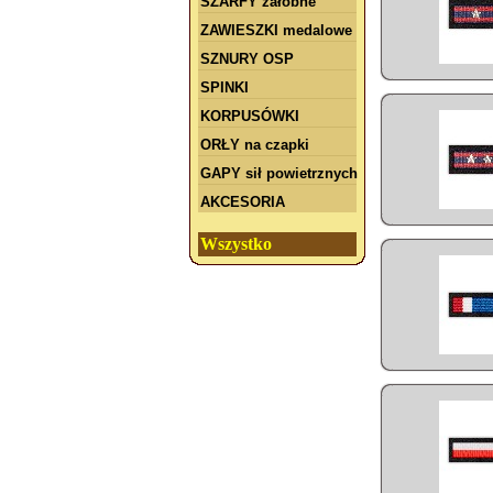
SZARFY żałobne
ZAWIESZKI medalowe
SZNURY OSP
SPINKI
KORPUSÓWKI
ORŁY na czapki
GAPY sił powietrznych
AKCESORIA
Wszystko