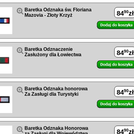

Baretka Odznaka św. Floriana
90
84
zł
Mazovia - Złoty Krzyż

Baretka Odznaczenie
90
84
zł
Zasłużony dla Łowiectwa

Baretka Odznaka honorowa
90
84
zł
Za Zasługi dla Turystyki

Baretka Odznaka Honorowa
90
84
zł
za Zasługi dla Województwa