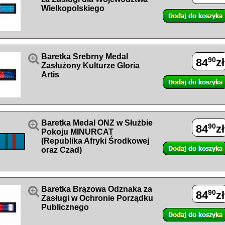
Wielkopolskiego

Baretka Srebrny Medal
90
84
zł
Zasłużony Kulturze Gloria
Artis

Baretka Medal ONZ w Służbie
90
84
zł
Pokoju MINURCAT
(Republika Afryki Środkowej
oraz Czad)

Baretka Brązowa Odznaka za
90
84
zł
Zasługi w Ochronie Porządku
Publicznego