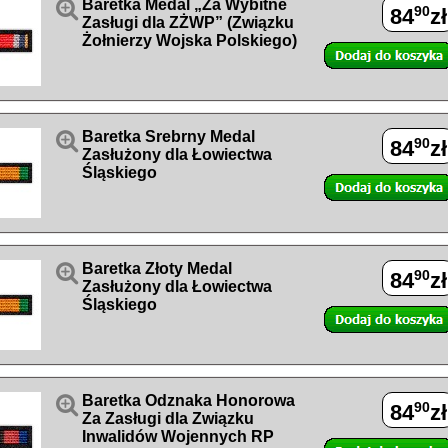

Baretka Medal „Za Wybitne
90
84
zł
Zasługi dla ZŻWP” (Związku
Żołnierzy Wojska Polskiego)

Baretka Srebrny Medal
90
84
zł
Zasłużony dla Łowiectwa
Śląskiego

Baretka Złoty Medal
90
84
zł
Zasłużony dla Łowiectwa
Śląskiego

Baretka Odznaka Honorowa
90
84
zł
Za Zasługi dla Związku
Inwalidów Wojennych RP