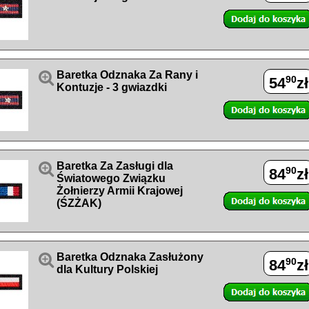

Baretka Odznaka Za Rany i
90
54
zł
Kontuzje - 3 gwiazdki

Baretka Za Zasługi dla
90
84
zł
Światowego Związku
Żołnierzy Armii Krajowej
(ŚZŻAK)

Baretka Odznaka Zasłużony
90
84
zł
dla Kultury Polskiej