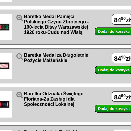

Baretka Medal Pamięci
90
84
zł
Polskiego Czynu Zbrojnego -
100-lecia Bitwy Warszawskiej
1920 roku-Cudu nad Wisłą

Baretka Medal za Długoletnie
90
84
zł
Pożycie Małżeńskie

Baretka Odznaka Świętego
90
84
zł
Floriana-Za Zasługi dla
Społeczności Lokalnej