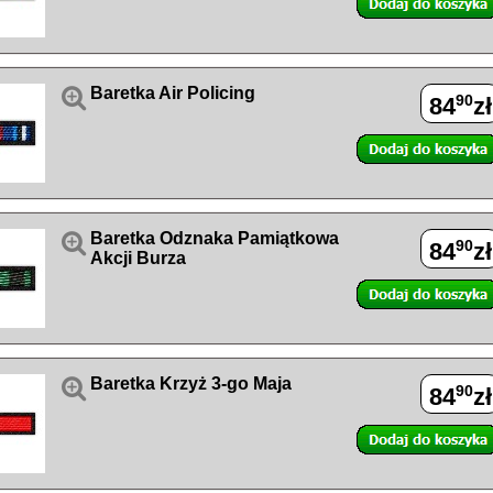

Baretka Air Policing
90
84
zł

Baretka Odznaka Pamiątkowa
90
84
zł
Akcji Burza

Baretka Krzyż 3-go Maja
90
84
zł