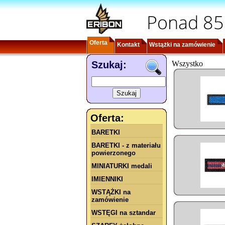
Ponad 85
Oferta
Kontakt
Wstążki na zamówienie
Szukaj:
Wszystko
Oferta:
BARETKI
BARETKI - z materiału
powierzonego
MINIATURKI medali
IMIENNIKI
WSTĄŻKI na
zamówienie
WSTĘGI na sztandar