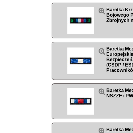

Baretka Kr
Bojowego Po
Zbrojnych 
Baretka Me

Europejskiej
Bezpieczeń
(CSDP / ES
Pracownikó

Baretka Med
NSZZF i P

Baretka Med