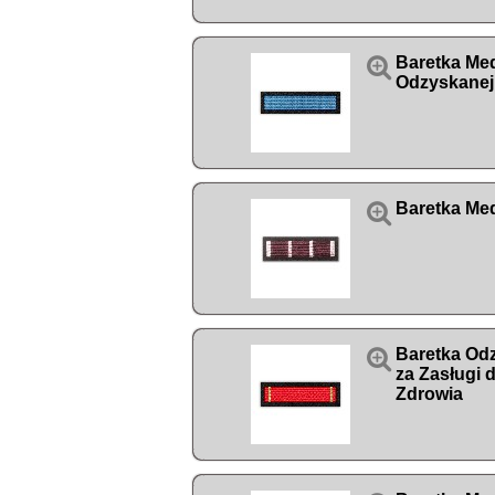

Baretka Med
Odzyskanej

Baretka Me

Baretka Od
za Zasługi 
Zdrowia