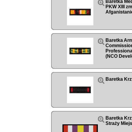

Baretka Me
PKW XIII zm
Afganistani

Baretka Ar
Commission
Profession
(NCO Devel

Baretka Krz

Baretka Krz
Straży Miej