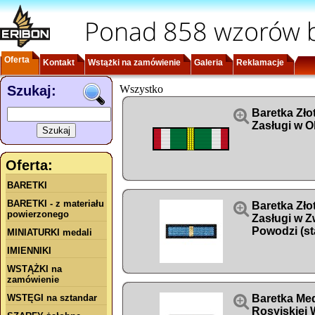
Ponad 858 wzorów b
Oferta
Kontakt
Wstążki na zamówienie
Galeria
Reklamacje
Szukaj:
Wszystko

Baretka Zło
Zasługi w O
Oferta:
BARETKI
BARETKI - z materiału

Baretka Zło
powierzonego
Zasługi w Z
Powodzi (st
MINIATURKI medali
IMIENNIKI
WSTĄŻKI na
zamówienie
WSTĘGI na sztandar

Baretka Med
Rosyjskiej