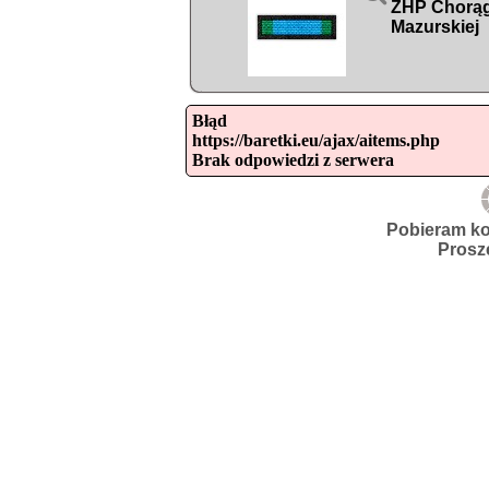
ZHP Chorąg
Mazurskiej
Błąd

https://baretki.eu/ajax/aitems.php

Brak odpowiedzi z serwera
Pobieram ko
Prosz