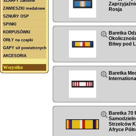
SZARFY żałobne
Zaprzyjaźni
ZAWIESZKI medalowe
Rosja
SZNURY OSP
SPINKI
KORPUSÓWKI

Baretka Od
Okolicznośc
ORŁY na czapki
Bitwy pod 
GAPY sił powietrznych
AKCESORIA
Wszystko

Baretka Meda
Internation

Baretka 70 
Samodzieln
Strzelców 
Afryce Pół