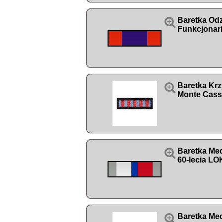

Baretka Od
Funkcjonar

Baretka Kr
Monte Cass

Baretka Me
60-lecia L

Baretka Med