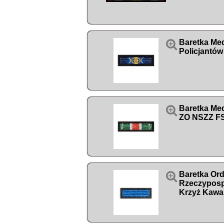

Baretka Me
Policjantó

Baretka Me
ZO NSZZ FS

Baretka Ord
Rzeczypospo
Krzyż Kawal