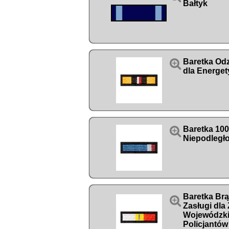
Bałtyk

Baretka Odz
dla Energet

Baretka 100
Niepodległo
Baretka Br

Zasługi dla
Wojewódzk
Policjantów