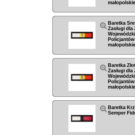
małopolski
Baretka Sre

Zasługi dla
Wojewódzk
Policjantów
małopolski
Baretka Zło

Zasługi dla
Wojewódzk
Policjantów
małopolski

Baretka Krz
Semper Fide