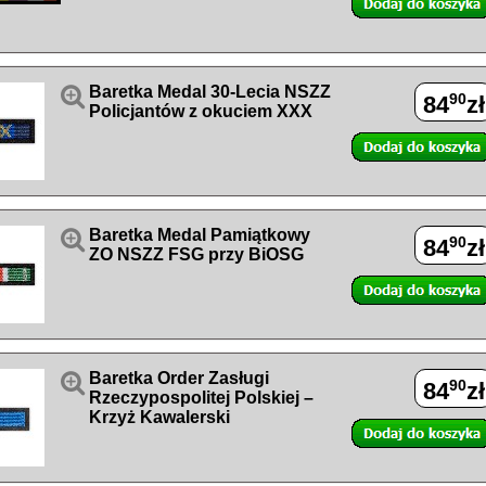

Baretka Medal 30-Lecia NSZZ
90
84
zł
Policjantów z okuciem XXX

Baretka Medal Pamiątkowy
90
84
zł
ZO NSZZ FSG przy BiOSG

Baretka Order Zasługi
90
84
zł
Rzeczypospolitej Polskiej –
Krzyż Kawalerski