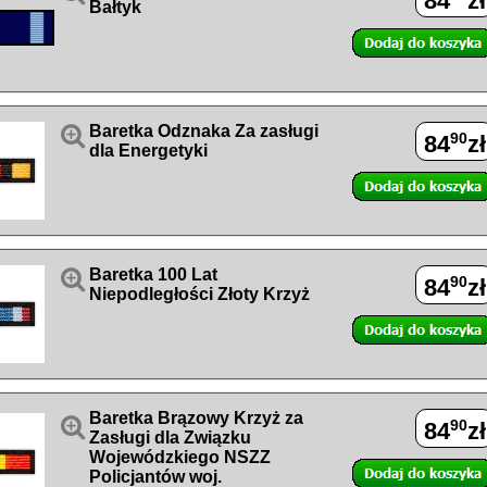
84
zł
Bałtyk

Baretka Odznaka Za zasługi
90
84
zł
dla Energetyki

Baretka 100 Lat
90
84
zł
Niepodległości Złoty Krzyż
Baretka Brązowy Krzyż za

90
84
zł
Zasługi dla Związku
Wojewódzkiego NSZZ
Policjantów woj.