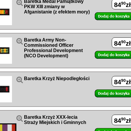

Baretka Medal Pamiątkowy
90
84
zł
PKW XIII zmiany w
Afganistanie (z efektem mory)

Baretka Army Non-
90
84
zł
Commissioned Officer
Professional Development
(NCO Development)

Baretka Krzyż Niepodległości
90
84
zł

Baretka Krzyż XXX-lecia
90
84
zł
Straży Miejskich i Gminnych