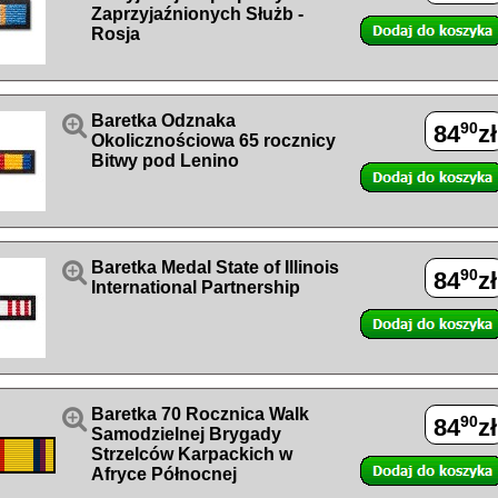
Zaprzyjaźnionych Służb -
Rosja

Baretka Odznaka
90
84
zł
Okolicznościowa 65 rocznicy
Bitwy pod Lenino

Baretka Medal State of Illinois
90
84
zł
International Partnership

Baretka 70 Rocznica Walk
90
84
zł
Samodzielnej Brygady
Strzelców Karpackich w
Afryce Północnej