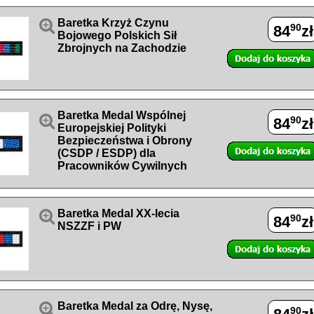

Baretka Krzyż Czynu
90
84
zł
Bojowego Polskich Sił
Zbrojnych na Zachodzie
Baretka Medal Wspólnej

90
84
zł
Europejskiej Polityki
Bezpieczeństwa i Obrony
(CSDP / ESDP) dla
Pracowników Cywilnych

Baretka Medal XX-lecia
90
84
zł
NSZZF i PW

Baretka Medal za Odrę, Nysę,
90