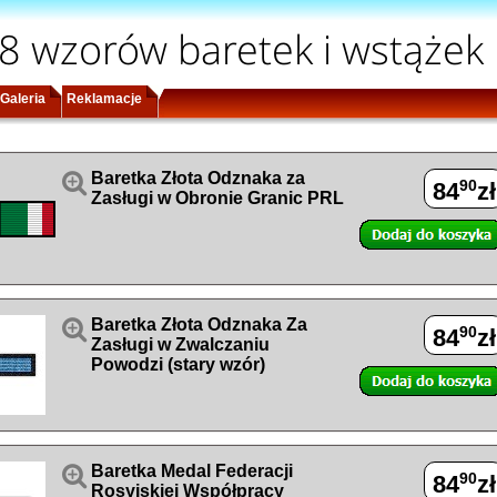
8 wzorów baretek i wstążek
Galeria
Reklamacje

Baretka Złota Odznaka za
90
84
zł
Zasługi w Obronie Granic PRL

Baretka Złota Odznaka Za
90
84
zł
Zasługi w Zwalczaniu
Powodzi (stary wzór)

Baretka Medal Federacji
90
84
zł
Rosyjskiej Współpracy