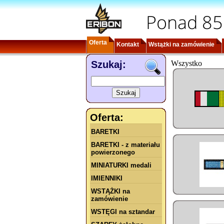
Ponad 85
Oferta
Kontakt
Wstążki na zamówienie
Szukaj:
Wszystko
Oferta:
BARETKI
BARETKI - z materiału
powierzonego
MINIATURKI medali
IMIENNIKI
WSTĄŻKI na
zamówienie
WSTĘGI na sztandar