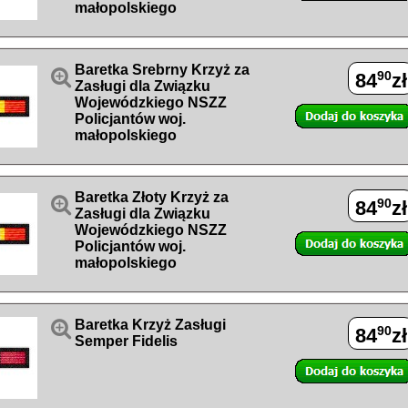
małopolskiego
Baretka Srebrny Krzyż za

90
84
zł
Zasługi dla Związku
Wojewódzkiego NSZZ
Policjantów woj.
małopolskiego
Baretka Złoty Krzyż za

90
84
zł
Zasługi dla Związku
Wojewódzkiego NSZZ
Policjantów woj.
małopolskiego

Baretka Krzyż Zasługi
90
84
zł
Semper Fidelis