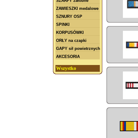
SZARFY żałobne
ZAWIESZKI medalowe
SZNURY OSP
SPINKI
KORPUSÓWKI
ORŁY na czapki
GAPY sił powietrznych
AKCESORIA
Wszystko