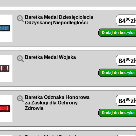

Baretka Medal Dziesięciolecia
90
84
zł
Odzyskanej Niepodległości

Baretka Medal Wojska
90
84
zł

Baretka Odznaka Honorowa
90
84
zł
za Zasługi dla Ochrony
Zdrowia