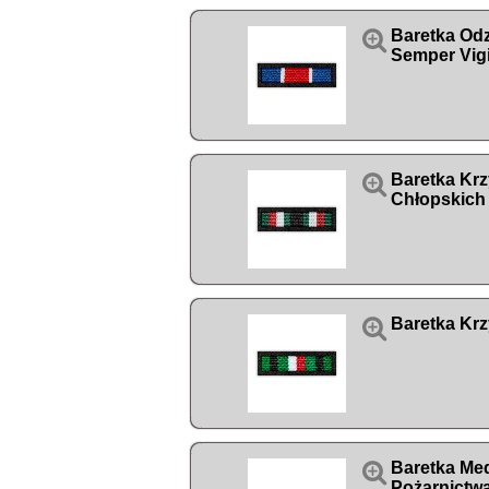

Baretka Od
Semper Vigi

Baretka Krz
Chłopskich

Baretka Kr

Baretka Med
Pożarnictw