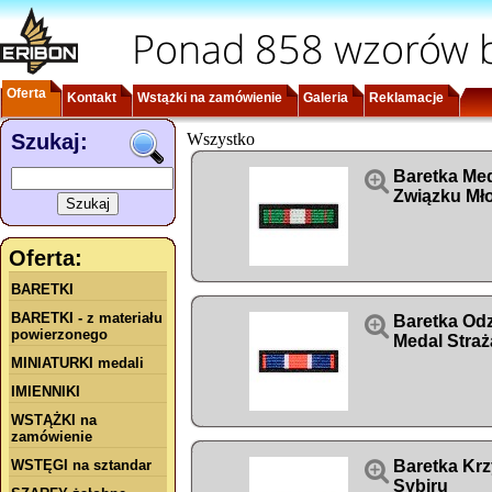
Ponad 858 wzorów b
Oferta
Kontakt
Wstążki na zamówienie
Galeria
Reklamacje
Szukaj:
Wszystko

Baretka Med
Związku Mło
Oferta:
BARETKI
BARETKI - z materiału

Baretka Od
powierzonego
Medal Straż
MINIATURKI medali
IMIENNIKI
WSTĄŻKI na
zamówienie
WSTĘGI na sztandar

Baretka Kr
Sybiru