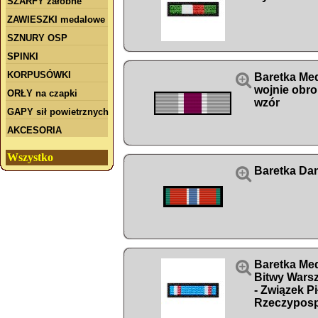
SZARFY żałobne
ZAWIESZKI medalowe
SZNURY OSP
SPINKI
KORPUSÓWKI

Baretka Med
wojnie obro
ORŁY na czapki
wzór
GAPY sił powietrznych
AKCESORIA
Wszystko

Baretka Da

Baretka Med
Bitwy Warsz
- Związek P
Rzeczypospo