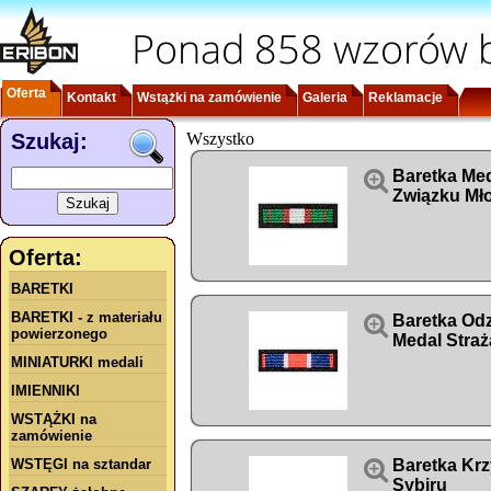
Ponad 858 wzorów b
Oferta
Kontakt
Wstążki na zamówienie
Galeria
Reklamacje
Szukaj:
Wszystko

Baretka Med
Związku Mło
Oferta:
BARETKI
BARETKI - z materiału

Baretka Od
powierzonego
Medal Straż
MINIATURKI medali
IMIENNIKI
WSTĄŻKI na
zamówienie
WSTĘGI na sztandar

Baretka Kr
Sybiru