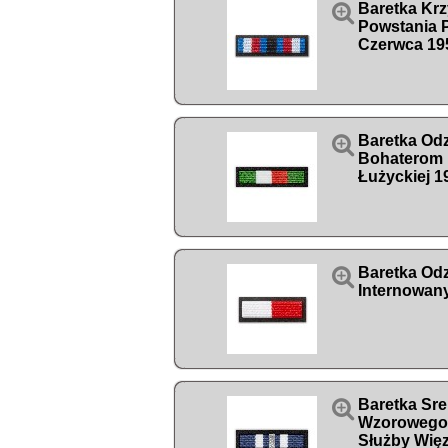

Baretka Krz
Powstania 
Czerwca 19

Baretka Od
Bohaterom 
Łużyckiej 1

Baretka Od
Internowan

Baretka Sr
Wzorowego 
Służby Więz