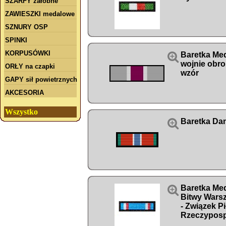
SZARFY żałobne
ZAWIESZKI medalowe
SZNURY OSP
SPINKI
KORPUSÓWKI

Baretka Med
wojnie obro
ORŁY na czapki
wzór
GAPY sił powietrznych
AKCESORIA
Wszystko

Baretka Da

Baretka Med
Bitwy Warsz
- Związek P
Rzeczypospo