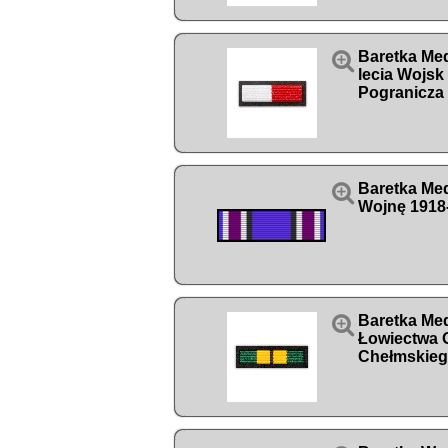

Baretka Me
lecia Wojs
Pogranicza

Baretka Me
Wojnę 1918

Baretka Med
Łowiectwa 
Chełmskie