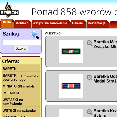
Ponad 858 wzorów b
Oferta
Kontakt
Wstążki na zamówienie
Galeria
Reklamacje
Szukaj:
Wszystko

Baretka Med
Związku Mło
Oferta:
BARETKI
BARETKI - z materiału

Baretka Od
powierzonego
Medal Straż
MINIATURKI medali
IMIENNIKI
WSTĄŻKI na
zamówienie
WSTĘGI na sztandar

Baretka Kr
Sybiru