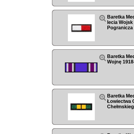

Baretka Me
lecia Wojs
Pogranicza

Baretka Me
Wojnę 1918

Baretka Med
Łowiectwa 
Chełmskie