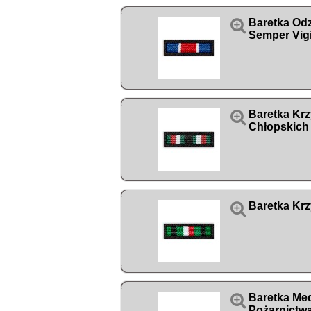

Baretka Od
Semper Vigi

Baretka Krz
Chłopskich

Baretka Kr

Baretka Med
Pożarnictw