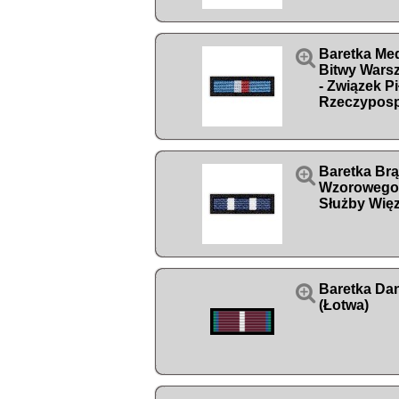

Baretka Me
Bitwy Warsz
- Związek P
Rzeczypospo

Baretka Br
Wzorowego 
Służby Więz

Baretka Da
(Łotwa)