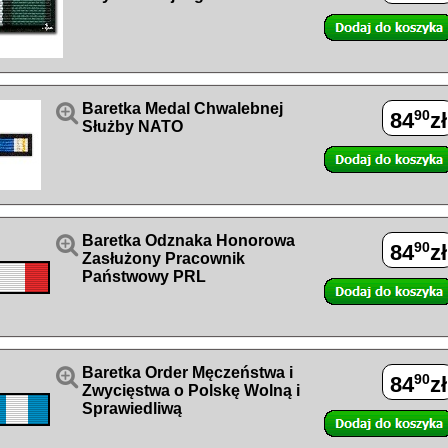

Baretka Medal Chwalebnej
90
84
zł
Służby NATO

Baretka Odznaka Honorowa
90
84
zł
Zasłużony Pracownik
Państwowy PRL

Baretka Order Męczeństwa i
90
84
zł
Zwycięstwa o Polskę Wolną i
Sprawiedliwą