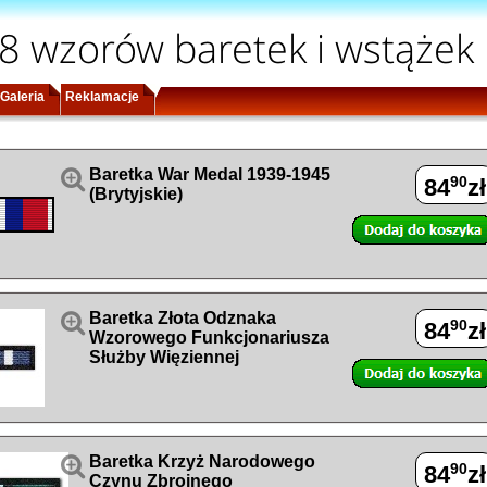
8 wzorów baretek i wstążek
Galeria
Reklamacje

Baretka War Medal 1939-1945
90
84
zł
(Brytyjskie)

Baretka Złota Odznaka
90
84
zł
Wzorowego Funkcjonariusza
Służby Więziennej

Baretka Krzyż Narodowego
90
84
zł
Czynu Zbrojnego