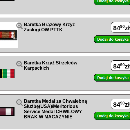

Baretka Brązowy Krzyż
90
84
zł
Zasługi OW PTTK

Baretka Krzyż Strzelców
90
84
zł
Karpackich

Baretka Medal za Chwalebną
90
84
zł
Służbę(USA)/Meritorious
Service Medal CHWILOWY
BRAK W MAGAZYNIE