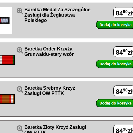

Baretka Medal Za Szczególne
90
84
zł
Zasługi dla Żeglarstwa
Polskiego

Baretka Order Krzyża
90
84
zł
Grunwaldu-stary wzór

Baretka Srebrny Krzyż
90
84
zł
Zasługi OW PTTK

Baretka Złoty Krzyż Zasługi
90
84
zł
OW PTTK