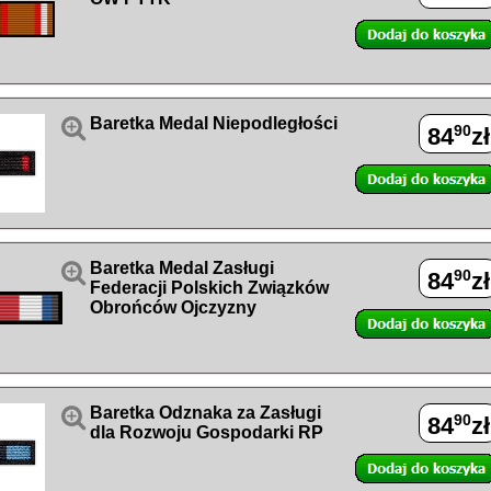

Baretka Medal Niepodległości
90
84
zł

Baretka Medal Zasługi
90
84
zł
Federacji Polskich Związków
Obrońców Ojczyzny

Baretka Odznaka za Zasługi
90
84
zł
dla Rozwoju Gospodarki RP