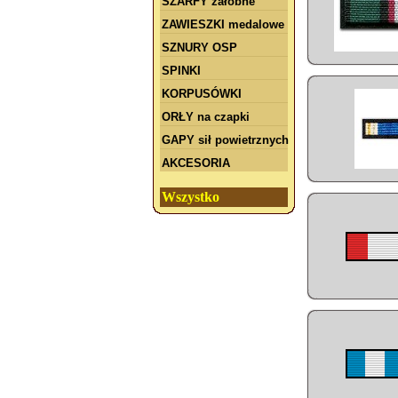
SZARFY żałobne
ZAWIESZKI medalowe
SZNURY OSP
SPINKI
KORPUSÓWKI
ORŁY na czapki
GAPY sił powietrznych
AKCESORIA
Wszystko