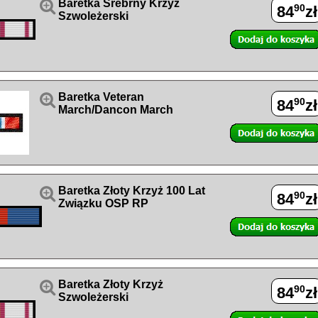

Baretka Srebrny Krzyż
90
84
zł
Szwoleżerski

Baretka Veteran
90
84
zł
March/Dancon March

Baretka Złoty Krzyż 100 Lat
90
84
zł
Związku OSP RP

Baretka Złoty Krzyż
90
84
zł
Szwoleżerski