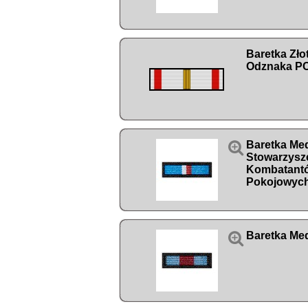
Baretka Zł
Odznaka PCK

Baretka Med
Stowarzysz
Kombatantó
Pokojowyc

Baretka Me