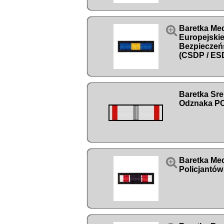

Baretka Me
Europejskiej
Bezpieczeń
(CSDP / ES
Baretka Sr
Odznaka PCK

Baretka Med
Policjantów