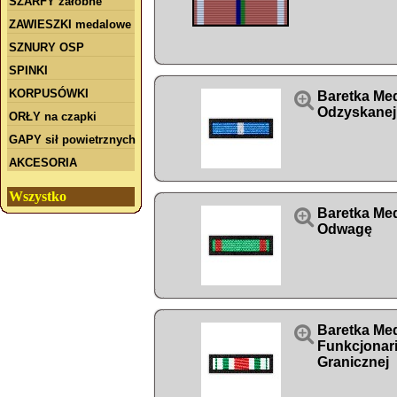
SZARFY żałobne
ZAWIESZKI medalowe
SZNURY OSP
SPINKI
KORPUSÓWKI

Baretka Med
Odzyskanej
ORŁY na czapki
GAPY sił powietrznych
AKCESORIA
Wszystko

Baretka Med
Odwagę

Baretka Med
Funkcjonari
Granicznej