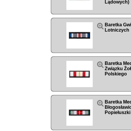
Lądowych)

Baretka Gw
Lotniczych

Baretka Med
Związku Żoł
Polskiego

Baretka Me
Błogosławi
Popiełuszki