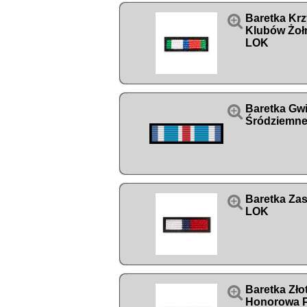

Baretka Krz
Klubów Żoł
LOK

Baretka Gw
Śródziemn

Baretka Zas
LOK

Baretka Zł
Honorowa P