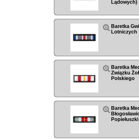
Lądowych)

Baretka Gw
Lotniczych

Baretka Med
Związku Żoł
Polskiego

Baretka Me
Błogosławi
Popiełuszki