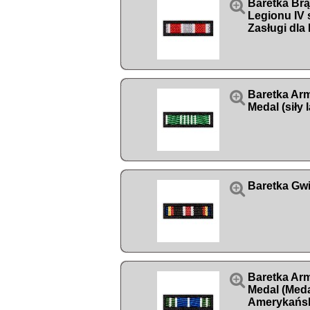

Baretka Br
Legionu IV 
Zasługi dl

Baretka Ar
Medal (siły

Baretka Gw

Baretka Ar
Medal (Meda
Amerykańsk