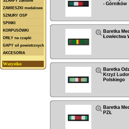
SZARFY żałobne
- Górników
ZAWIESZKI medalowe
SZNURY OSP
SPINKI
KORPUSÓWKI

Baretka Med
Łowiectwa 
ORŁY na czapki
GAPY sił powietrznych
AKCESORIA
Wszystko

Baretka Od
Krzyż Ludo
Polskiego

Baretka Me
PZŁ