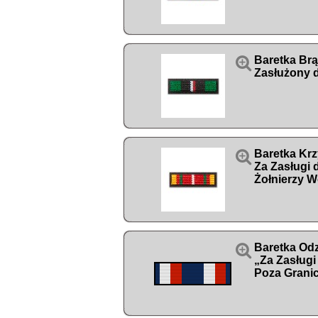

Baretka Br
Zasłużony 

Baretka Krz
Za Zasługi 
Żołnierzy W

Baretka Od
„Za Zasługi
Poza Grani