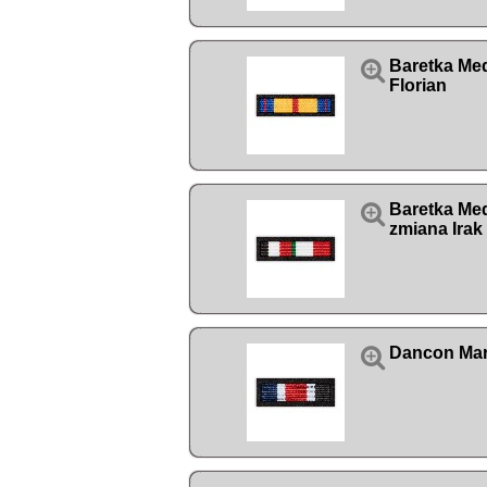

Baretka Med
Florian

Baretka Me
zmiana Irak

Dancon Mar