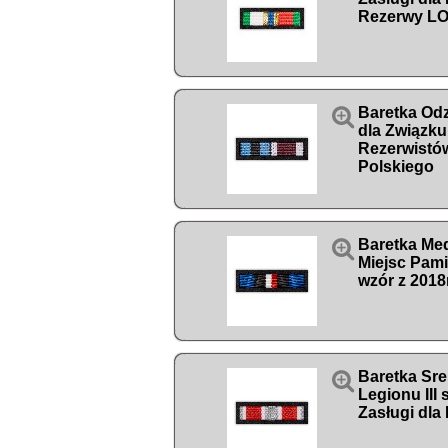
Rezerwy L

Baretka Odz
dla Związku
Rezerwistó
Polskiego

Baretka Me
Miejsc Pami
wzór z 2018r

Baretka Sr
Legionu III 
Zasługi dl