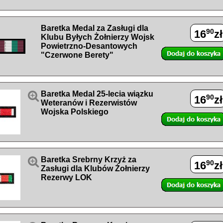
Baretka Medal za Zasługi dla
90
16
zł
Klubu Byłych Żołnierzy Wojsk
Powietrzno-Desantowych
"Czerwone Berety"

Baretka Medal 25-lecia wiązku
90
16
zł
Weteranów i Rezerwistów
Wojska Polskiego

Baretka Srebrny Krzyż za
90
16
zł
Zasługi dla Klubów Żołnierzy
Rezerwy LOK