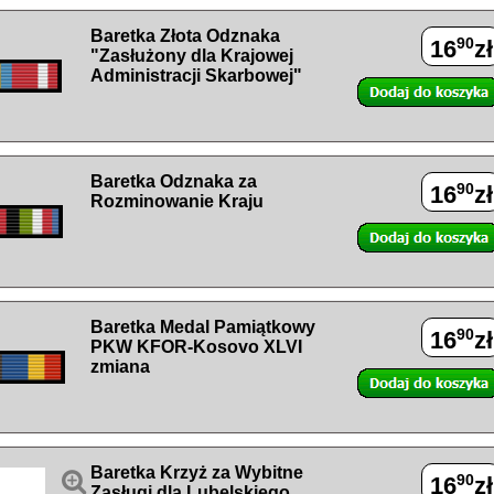
Baretka Złota Odznaka
90
16
zł
"Zasłużony dla Krajowej
Administracji Skarbowej"
Baretka Odznaka za
90
16
zł
Rozminowanie Kraju
Baretka Medal Pamiątkowy
90
16
zł
PKW KFOR-Kosovo XLVI
zmiana
Baretka Krzyż za Wybitne

90
16
zł
Zasługi dla Lubelskiego