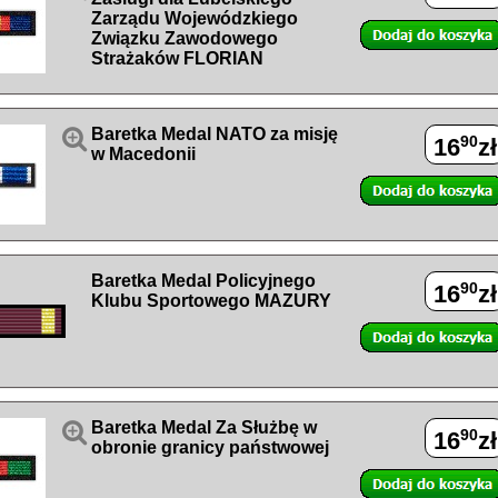
Zarządu Wojewódzkiego
Związku Zawodowego
Strażaków FLORIAN

Baretka Medal NATO za misję
90
16
zł
w Macedonii
Baretka Medal Policyjnego
90
16
zł
Klubu Sportowego MAZURY

Baretka Medal Za Służbę w
90
16
zł
obronie granicy państwowej