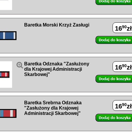
Baretka Morski Krzyż Zasługi
90
16
zł

Baretka Odznaka "Zasłużony
90
16
zł
dla Krajowej Administracji
Skarbowej"
Baretka Srebrna Odznaka
90
16
zł
"Zasłużony dla Krajowej
Administracji Skarbowej"