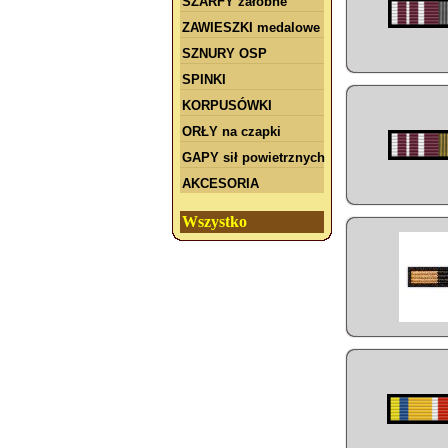
SZARFY żałobne
ZAWIESZKI medalowe
SZNURY OSP
SPINKI
KORPUSÓWKI
ORŁY na czapki
GAPY sił powietrznych
AKCESORIA
Wszystko