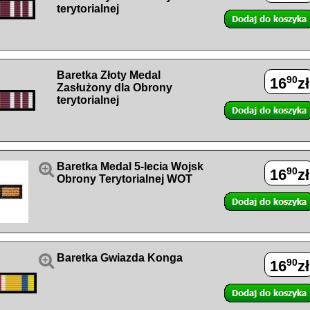
terytorialnej
Baretka Złoty Medal
90
16
zł
Zasłużony dla Obrony
terytorialnej

Baretka Medal 5-lecia Wojsk
90
16
zł
Obrony Terytorialnej WOT

Baretka Gwiazda Konga
90
16
zł