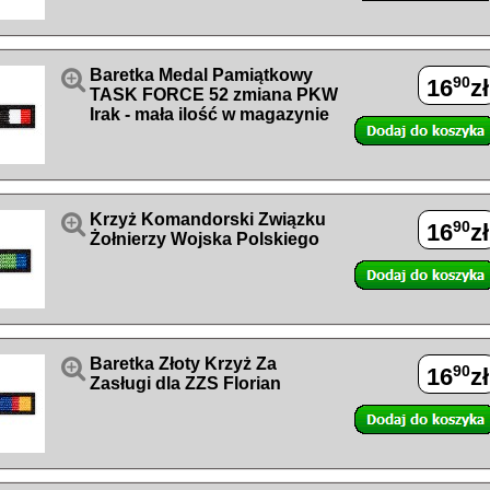

Baretka Medal Pamiątkowy
90
16
zł
TASK FORCE 52 zmiana PKW
Irak - mała ilość w magazynie

Krzyż Komandorski Związku
90
16
zł
Żołnierzy Wojska Polskiego

Baretka Złoty Krzyż Za
90
16
zł
Zasługi dla ZZS Florian