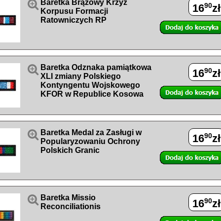

Baretka Brązowy Krzyż
90
16
zł
Korpusu Formacji
Ratowniczych RP

Baretka Odznaka pamiątkowa
90
16
zł
XLI zmiany Polskiego
Kontyngentu Wojskowego
KFOR w Republice Kosowa

Baretka Medal za Zasługi w
90
16
zł
Popularyzowaniu Ochrony
Polskich Granic

Baretka Missio
90
16
zł
Reconciliationis