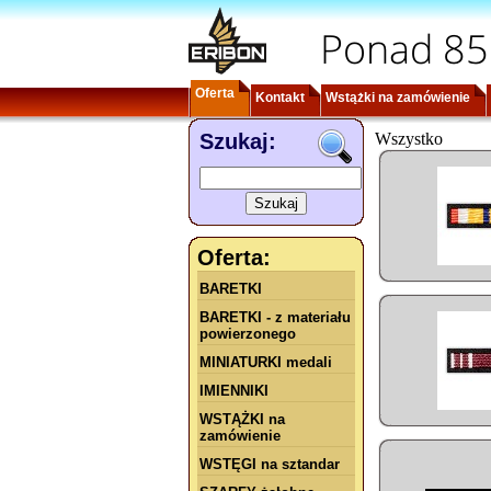
Ponad 85
Oferta
Kontakt
Wstążki na zamówienie
Szukaj:
Wszystko
Oferta:
BARETKI
BARETKI - z materiału
powierzonego
MINIATURKI medali
IMIENNIKI
WSTĄŻKI na
zamówienie
WSTĘGI na sztandar