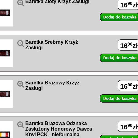

Baretka Złoty Krzyż Zasługi
90
16
zł

Baretka Srebrny Krzyż
90
16
zł
Zasługi

Baretka Brązowy Krzyż
90
16
zł
Zasługi

Baretka Brązowa Odznaka
90
16
zł
Zasłużony Honorowy Dawca
Krwi PCK - nieformalna