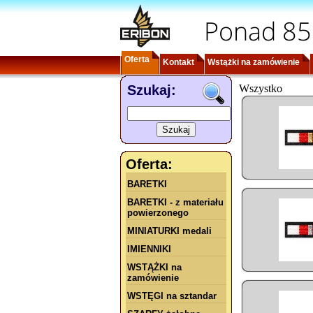
Ponad 85
Oferta
Kontakt
Wstążki na zamówienie
Szukaj:
Wszystko
Oferta:
BARETKI
BARETKI - z materiału
powierzonego
MINIATURKI medali
IMIENNIKI
WSTĄŻKI na
zamówienie
WSTĘGI na sztandar