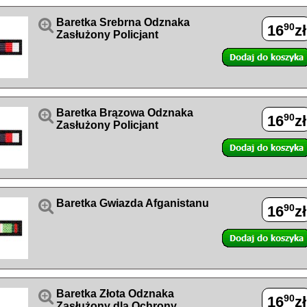

Baretka Srebrna Odznaka
90
16
zł
Zasłużony Policjant

Baretka Brązowa Odznaka
90
16
zł
Zasłużony Policjant

Baretka Gwiazda Afganistanu
90
16
zł

Baretka Złota Odznaka
90
16
zł
Zasłużony dla Ochrony