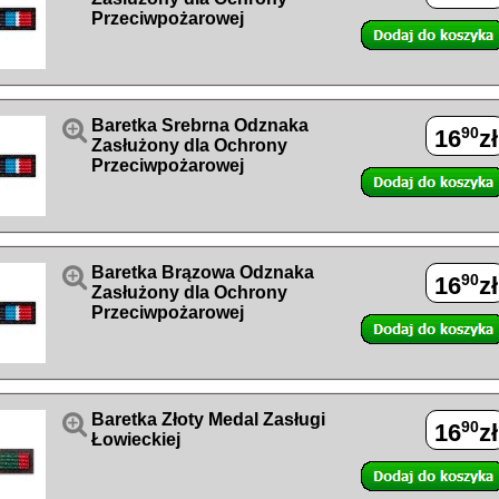
Przeciwpożarowej

Baretka Srebrna Odznaka
90
16
zł
Zasłużony dla Ochrony
Przeciwpożarowej

Baretka Brązowa Odznaka
90
16
zł
Zasłużony dla Ochrony
Przeciwpożarowej

Baretka Złoty Medal Zasługi
90
16
zł
Łowieckiej