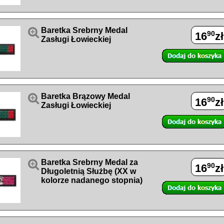

Baretka Srebrny Medal
90
16
zł
Zasługi Łowieckiej

Baretka Brązowy Medal
90
16
zł
Zasługi Łowieckiej

Baretka Srebrny Medal za
90
16
zł
Długoletnią Służbę (XX w
kolorze nadanego stopnia)