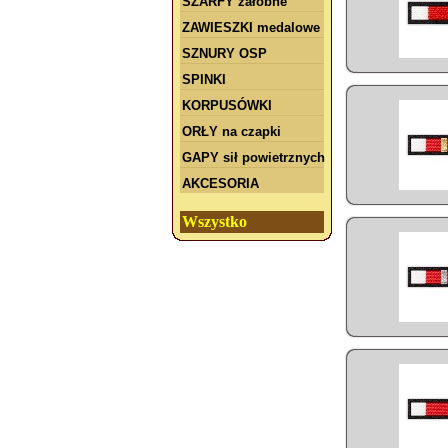
SZARFY żałobne
ZAWIESZKI medalowe
SZNURY OSP
SPINKI
KORPUSÓWKI
ORŁY na czapki
GAPY sił powietrznych
AKCESORIA
Wszystko