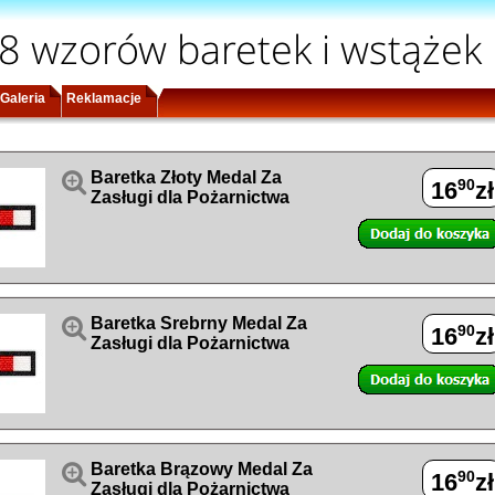
8 wzorów baretek i wstążek
Galeria
Reklamacje

Baretka Złoty Medal Za
90
16
zł
Zasługi dla Pożarnictwa

Baretka Srebrny Medal Za
90
16
zł
Zasługi dla Pożarnictwa

Baretka Brązowy Medal Za
90
16
zł
Zasługi dla Pożarnictwa