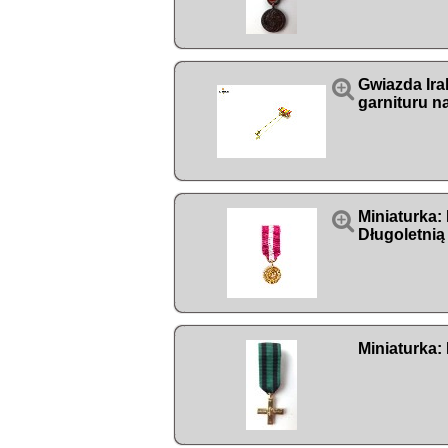

Gwiazda Ira
garnituru na

Miniaturka:
Długoletnią
Miniaturka: