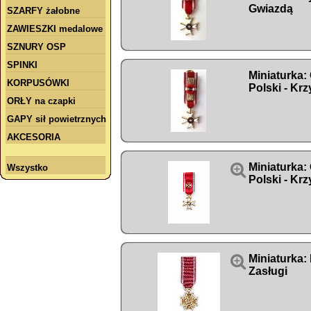
Gwiazdą
SZARFY żałobne
ZAWIESZKI medalowe
SZNURY OSP
SPINKI
Miniaturka:
KORPUSÓWKI
Polski - Krz
ORŁY na czapki
GAPY sił powietrznych
AKCESORIA

Miniaturka:
Wszystko
Polski - Krz

Miniaturka:
Zasługi