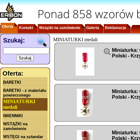
Ponad 858 wzorów b
Oferta
Kontakt
Wstążki na zamówienie
Galeria
Reklamacje
Szukaj:
MINIATURKI medali

Miniaturka:
Polski - Kr
Oferta:
BARETKI
BARETKI - z materiału
Miniaturka:
powierzonego
Polski - Kr
MINIATURKI
medali
IMIENNIKI
WSTĄŻKI na
zamówienie
Miniaturka:
WSTĘGI na sztandar
Polski - Kr