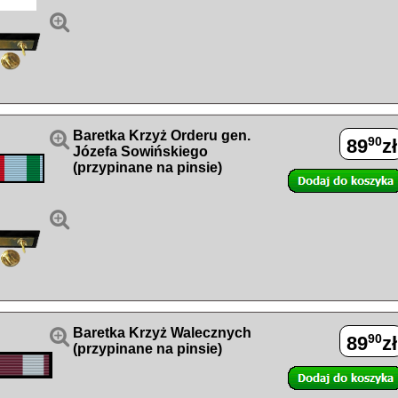


Baretka Krzyż Orderu gen.
90
89
zł
Józefa Sowińskiego
(przypinane na pinsie)


Baretka Krzyż Walecznych
90
89
zł
(przypinane na pinsie)