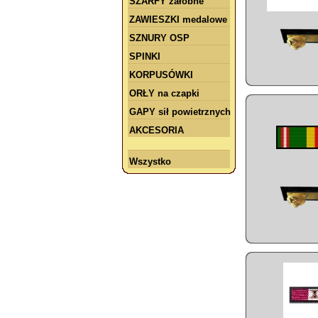
SZARFY żałobne
ZAWIESZKI medalowe
SZNURY OSP
SPINKI
KORPUSÓWKI
ORŁY na czapki
GAPY sił powietrznych
AKCESORIA
Wszystko