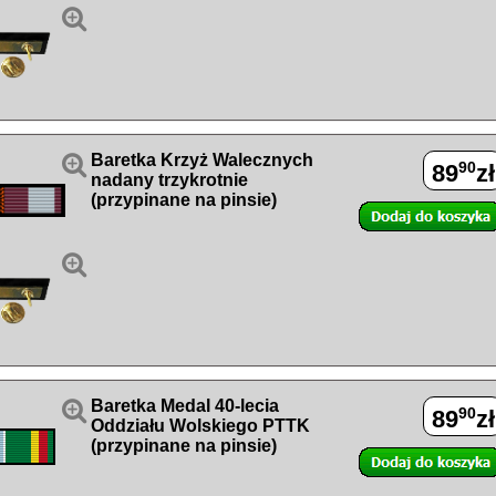


Baretka Krzyż Walecznych
90
89
zł
nadany trzykrotnie
(przypinane na pinsie)


Baretka Medal 40-lecia
90
89
zł
Oddziału Wolskiego PTTK
(przypinane na pinsie)