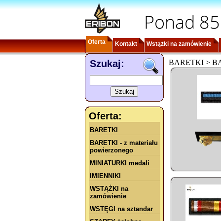
Ponad 85
Oferta
Kontakt
Wstążki na zamówienie
Szukaj:
BARETKI > BAR
Oferta:
BARETKI
BARETKI - z materiału
powierzonego
MINIATURKI medali
IMIENNIKI
WSTĄŻKI na
zamówienie
WSTĘGI na sztandar