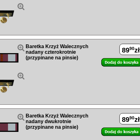


Baretka Krzyż Walecznych
90
89
zł
nadany czterokrotnie
(przypinane na pinsie)


Baretka Krzyż Walecznych
90
89
zł
nadany dwukrotnie
(przypinane na pinsie)