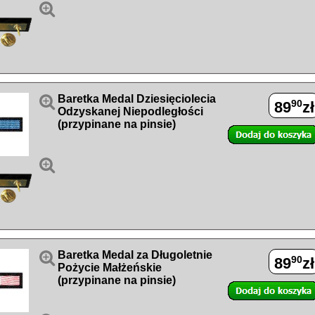


Baretka Medal Dziesięciolecia
90
89
zł
Odzyskanej Niepodległości
(przypinane na pinsie)


Baretka Medal za Długoletnie
90
89
zł
Pożycie Małżeńskie
(przypinane na pinsie)