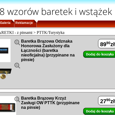
8 wzorów baretek i wstążek
Galeria
Reklamacje
ETKI - z pinsami > PTTK/Turystyka

Baretka Brązowa Odznaka
90
89
zł
Honorowa Zasłużony dla
Łączności (baretka
nieoficjalna) (przypinane na
pinsie)


Baretka Brązowy Krzyż
90
27
zł
Zasługi OW PTTK (przypinane
na pinsie)