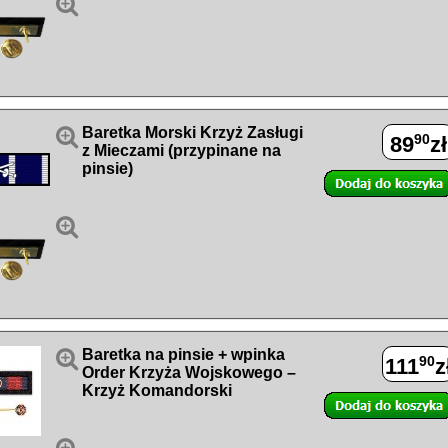


Baretka Morski Krzyż Zasługi
90
89
zł
z Mieczami (przypinane na
pinsie)


Baretka na pinsie + wpinka
90
111
z
Order Krzyża Wojskowego –
Krzyż Komandorski