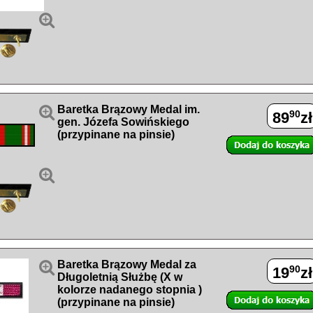


Baretka Brązowy Medal im.
90
89
zł
gen. Józefa Sowińskiego
(przypinane na pinsie)


Baretka Brązowy Medal za
90
19
zł
Długoletnią Służbę (X w
kolorze nadanego stopnia )
(przypinane na pinsie)