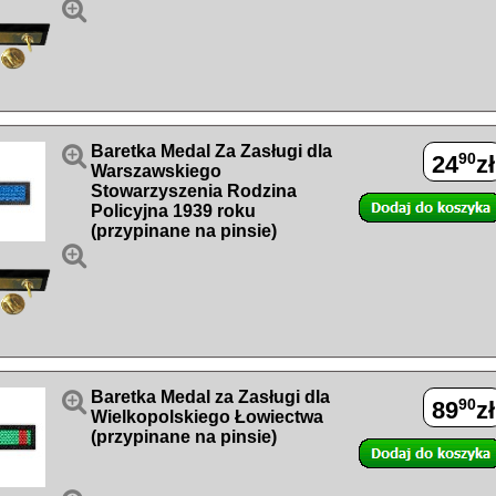


Baretka Medal Za Zasługi dla
90
24
zł
Warszawskiego
Stowarzyszenia Rodzina
Policyjna 1939 roku
(przypinane na pinsie)


Baretka Medal za Zasługi dla
90
89
zł
Wielkopolskiego Łowiectwa
(przypinane na pinsie)