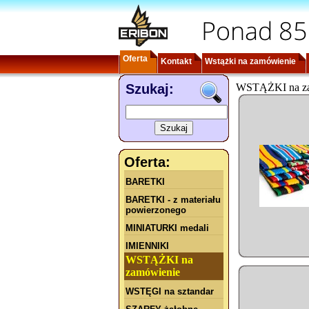
Ponad 85
Oferta
Kontakt
Wstążki na zamówienie
Szukaj:
WSTĄŻKI na z
Oferta:
BARETKI
BARETKI - z materiału
powierzonego
MINIATURKI medali
IMIENNIKI
WSTĄŻKI na
zamówienie
WSTĘGI na sztandar