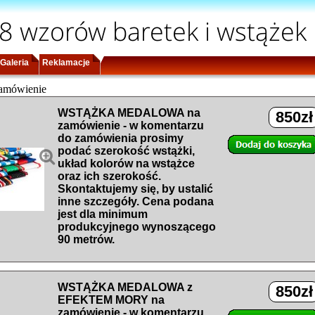
8 wzorów baretek i wstążek
Galeria
Reklamacje
amówienie
WSTĄŻKA MEDALOWA na
850zł
zamówienie - w komentarzu
do zamówienia prosimy
podać szerokość wstążki,

układ kolorów na wstążce
oraz ich szerokość.
Skontaktujemy się, by ustalić
inne szczegóły. Cena podana
jest dla minimum
produkcyjnego wynoszącego
90 metrów.
WSTĄŻKA MEDALOWA z
850zł
EFEKTEM MORY na
zamówienie - w komentarzu