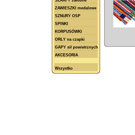
SZARFY żałobne
ZAWIESZKI medalowe
SZNURY OSP
SPINKI
KORPUSÓWKI
ORŁY na czapki
GAPY sił powietrznych
AKCESORIA
Wszystko