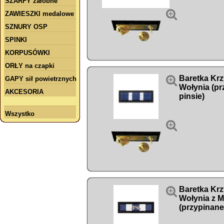
SZARFY żałobne

ZAWIESZKI medalowe
SZNURY OSP
SPINKI
KORPUSÓWKI
ORŁY na czapki

Baretka Kr
GAPY sił powietrznych
Wołynia (pr
AKCESORIA
pinsie)
Wszystko


Baretka Kr
Wołynia z M
(przypinane