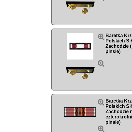

Baretka Kr
Polskich Si
Zachodzie (
pinsie)


Baretka Kr
Polskich Si
Zachodzie 
czterokrotn
pinsie)
