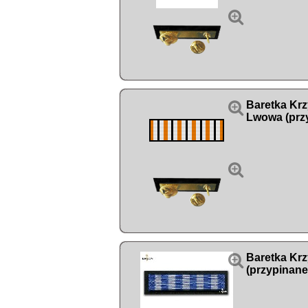


Baretka Kr
Lwowa (przy


Baretka Kr
(przypinane