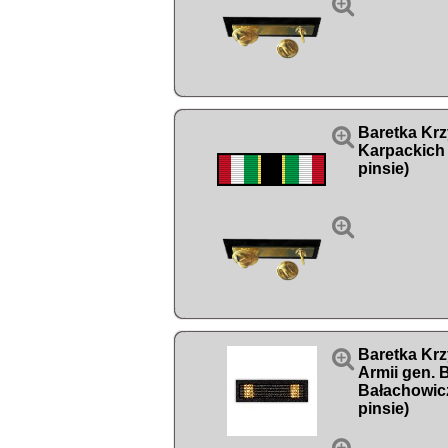


Baretka Krz
Karpackich 
pinsie)


Baretka Kr
Armii gen. 
Bałachowic
pinsie)