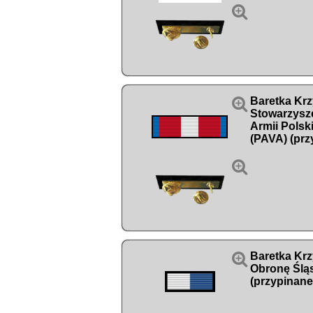


Baretka Kr
Stowarzysz
Armii Polsk
(PAVA) (prz


Baretka Kr
Obronę Ślą
(przypinane