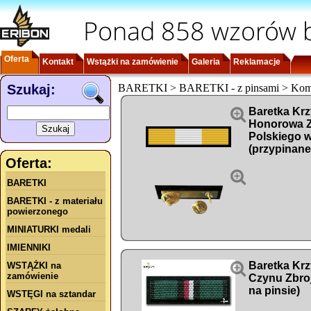
Ponad 858 wzorów b
Oferta
Kontakt
Wstążki na zamówienie
Galeria
Reklamacje
Szukaj:
BARETKI > BARETKI - z pinsami > Kom

Baretka Krz
Honorowa Z
Polskiego w
(przypinane
Oferta:

BARETKI
BARETKI - z materiału
powierzonego
MINIATURKI medali
IMIENNIKI

Baretka Kr
WSTĄŻKI na
zamówienie
Czynu Zbro
na pinsie)
WSTĘGI na sztandar