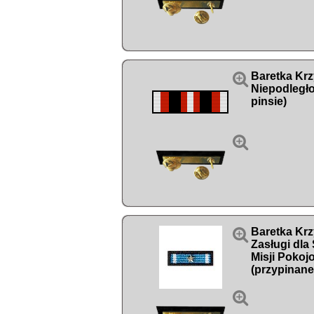

Baretka Krz
Niepodległo
pinsie)


Baretka Krz
Zasługi dla
Misji Poko
(przypinane
