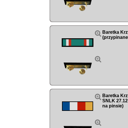

Baretka Krz
(przypinane


Baretka Kr
SNLK 27.12
na pinsie)
