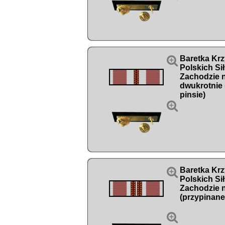

Baretka Kr
Polskich Si
Zachodzie 
dwukrotnie 
pinsie)


Baretka Kr
Polskich Si
Zachodzie n
(przypinane
