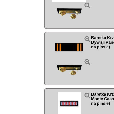


Baretka Kr
Dywizji Pan
na pinsie)


Baretka Kr
Monte Cass
na pinsie)