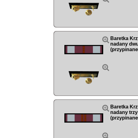

Baretka Kr
nadany dwu
(przypinane


Baretka Kr
nadany trzy
(przypinane
