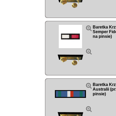

Baretka Krz
Semper Fide
na pinsie)


Baretka Krz
Australii (p
pinsie)
