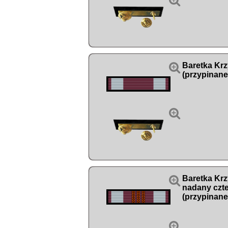


Baretka Kr
(przypinane


Baretka Kr
nadany czte
(przypinane
