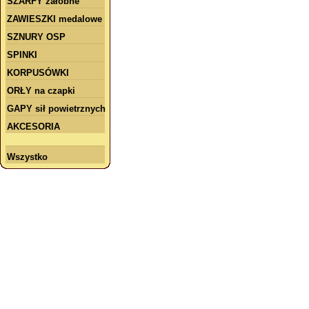
SZARFY żałobne
ZAWIESZKI medalowe
SZNURY OSP
SPINKI
KORPUSÓWKI
ORŁY na czapki
GAPY sił powietrznych
AKCESORIA
Wszystko