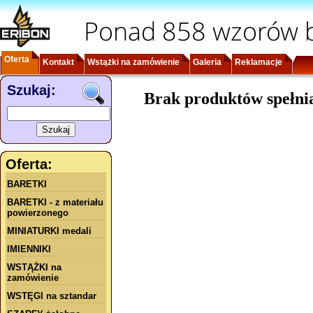
Ponad 858 wzorów b
Oferta
Kontakt
Wstążki na zamówienie
Galeria
Reklamacje
Szukaj:
Brak produktów spełni
Oferta:
BARETKI
BARETKI - z materiału
powierzonego
MINIATURKI medali
IMIENNIKI
WSTĄŻKI na
zamówienie
WSTĘGI na sztandar