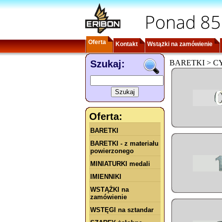
Ponad 85
Oferta
Kontakt
Wstążki na zamówienie
Szukaj:
BARETKI > CYF
Oferta:
BARETKI
BARETKI - z materiału
powierzonego
MINIATURKI medali
IMIENNIKI
WSTĄŻKI na
zamówienie
WSTĘGI na sztandar