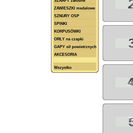
SZARFY żałobne
ZAWIESZKI medalowe
SZNURY OSP
SPINKI
KORPUSÓWKI
ORŁY na czapki
GAPY sił powietrznych
AKCESORIA
Wszystko