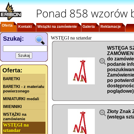
Ponad 858 wzorów b
Oferta
Kontakt
Wstążki na zamówienie
Galeria
Reklamacje
Szukaj:
WSTĘGI na sztandar
WSTĘGA S
ZAMÓWIENIE
do zamówie

podanie inf
Oferta:
poszukiwan
Zamówienie 
BARETKI
po potwier
dostępności
BARETKI - z materiału
poglądowe)
powierzonego
MINIATURKI medali
IMIENNIKI

Złoty Znak
WSTĄŻKI na
(wstęga sz
zamówienie
WSTĘGI na
sztandar