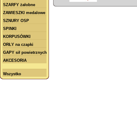
SZARFY żałobne
ZAWIESZKI medalowe
SZNURY OSP
SPINKI
KORPUSÓWKI
ORŁY na czapki
GAPY sił powietrznych
AKCESORIA
Wszystko