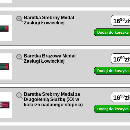

Baretka Srebrny Medal
90
16
zł
Zasługi Łowieckiej

Baretka Brązowy Medal
90
16
zł
Zasługi Łowieckiej

Baretka Srebrny Medal za
90
16
zł
Długoletnią Służbę (XX w
kolorze nadanego stopnia)