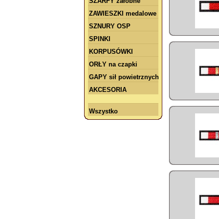
SZARFY żałobne
ZAWIESZKI medalowe
SZNURY OSP
SPINKI
KORPUSÓWKI
ORŁY na czapki
GAPY sił powietrznych
AKCESORIA
Wszystko