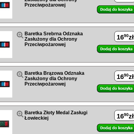
Przeciwpożarowej

Baretka Srebrna Odznaka
90
16
zł
Zasłużony dla Ochrony
Przeciwpożarowej

Baretka Brązowa Odznaka
90
16
zł
Zasłużony dla Ochrony
Przeciwpożarowej

Baretka Złoty Medal Zasługi
90
16
zł
Łowieckiej