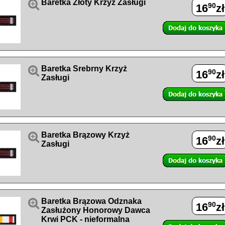

Baretka Złoty Krzyż Zasługi
90
16
zł

Baretka Srebrny Krzyż
90
16
zł
Zasługi

Baretka Brązowy Krzyż
90
16
zł
Zasługi

Baretka Brązowa Odznaka
90
16
zł
Zasłużony Honorowy Dawca
Krwi PCK - nieformalna