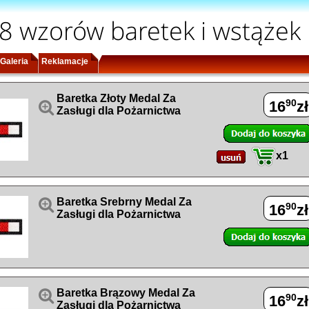
8 wzorów baretek i wstążek
Galeria
Reklamacje
Baretka Złoty Medal Za
90
16
zł

Zasługi dla Pożarnictwa
x1

Baretka Srebrny Medal Za
90
16
zł
Zasługi dla Pożarnictwa

Baretka Brązowy Medal Za
90
16
zł
Zasługi dla Pożarnictwa