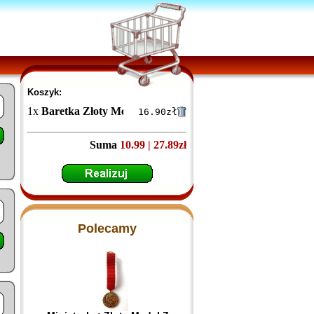
Koszyk:
1
x
Baretka Złoty Medal Za Zasługi dla Pożarnictwa
16.90
zł
Suma
10.99 | 27.89zł
Polecamy