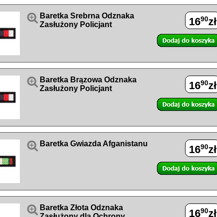

Baretka Srebrna Odznaka
90
16
zł
Zasłużony Policjant

Baretka Brązowa Odznaka
90
16
zł
Zasłużony Policjant

Baretka Gwiazda Afganistanu
90
16
zł

Baretka Złota Odznaka
90
16
zł
Zasłużony dla Ochrony