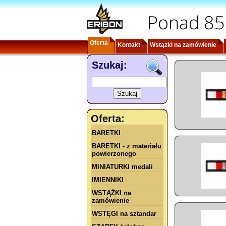
Ponad 85
Oferta
Kontakt
Wstążki na zamówienie
Szukaj:
Oferta:
BARETKI
BARETKI - z materiału
powierzonego
MINIATURKI medali
IMIENNIKI
WSTĄŻKI na
zamówienie
WSTĘGI na sztandar