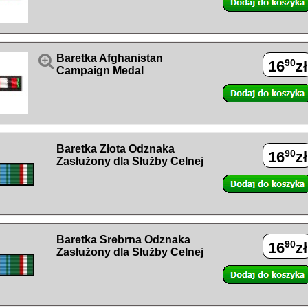

Baretka Afghanistan
90
16
zł
Campaign Medal
Baretka Złota Odznaka
90
16
zł
Zasłużony dla Służby Celnej
Baretka Srebrna Odznaka
90
16
zł
Zasłużony dla Służby Celnej