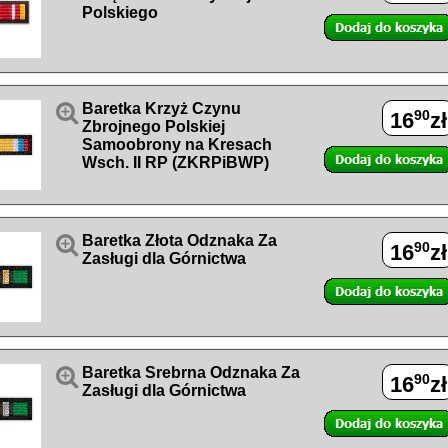
Polskiego

Baretka Krzyż Czynu
90
16
zł
Zbrojnego Polskiej
Samoobrony na Kresach
Wsch. II RP (ZKRPiBWP)

Baretka Złota Odznaka Za
90
16
zł
Zasługi dla Górnictwa

Baretka Srebrna Odznaka Za
90
16
zł
Zasługi dla Górnictwa