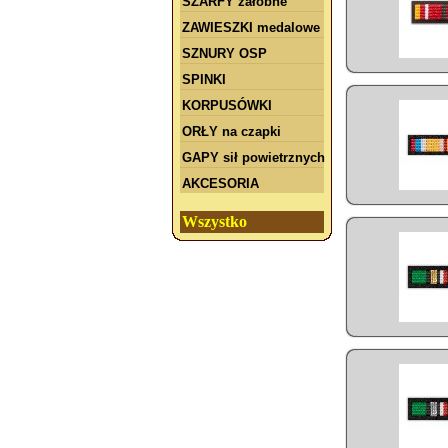
SZARFY żałobne
ZAWIESZKI medalowe
SZNURY OSP
SPINKI
KORPUSÓWKI
ORŁY na czapki
GAPY sił powietrznych
AKCESORIA
Wszystko