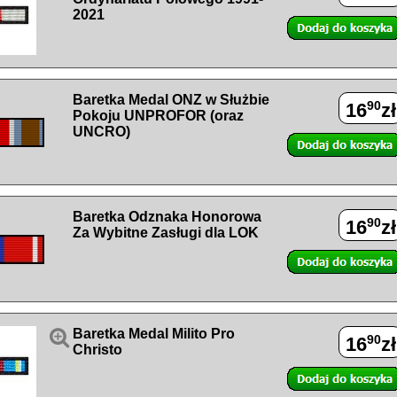
2021
Baretka Medal ONZ w Służbie
90
16
zł
Pokoju UNPROFOR (oraz
UNCRO)
Baretka Odznaka Honorowa
90
16
zł
Za Wybitne Zasługi dla LOK

Baretka Medal Milito Pro
90
16
zł
Christo