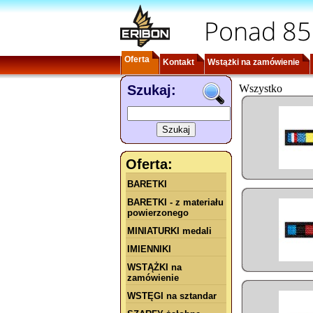
Ponad 85
Oferta
Kontakt
Wstążki na zamówienie
Szukaj:
Wszystko
Oferta:
BARETKI
BARETKI - z materiału
powierzonego
MINIATURKI medali
IMIENNIKI
WSTĄŻKI na
zamówienie
WSTĘGI na sztandar