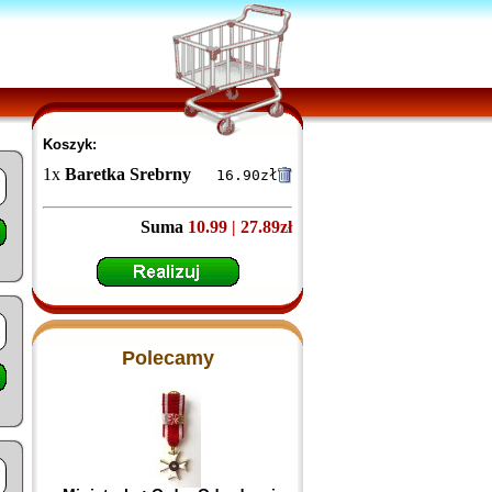
Koszyk:
1
x
Baretka Srebrny Krzyż Za Zasługi dla ZHP
16.90
zł
Suma
10.99 | 27.89zł
Polecamy