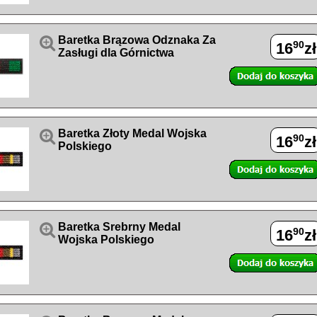

Baretka Brązowa Odznaka Za
90
16
zł
Zasługi dla Górnictwa

Baretka Złoty Medal Wojska
90
16
zł
Polskiego

Baretka Srebrny Medal
90
16
zł
Wojska Polskiego