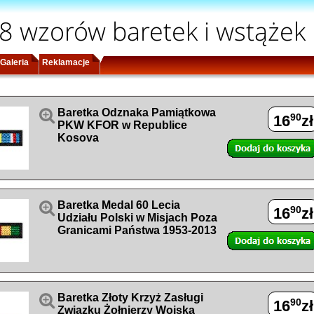
8 wzorów baretek i wstążek
Galeria
Reklamacje

Baretka Odznaka Pamiątkowa
90
16
zł
PKW KFOR w Republice
Kosova

Baretka Medal 60 Lecia
90
16
zł
Udziału Polski w Misjach Poza
Granicami Państwa 1953-2013

Baretka Złoty Krzyż Zasługi
90
16
zł
Związku Żołnierzy Wojska