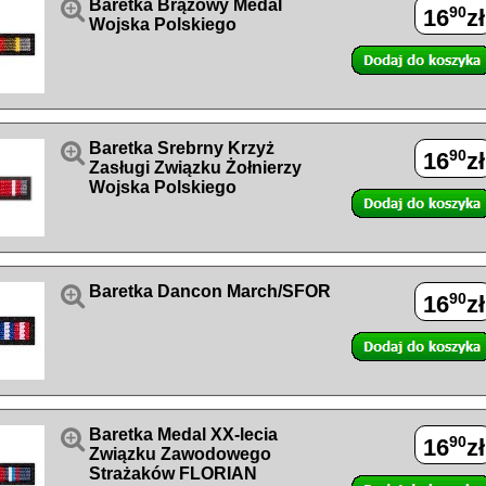

Baretka Brązowy Medal
90
16
zł
Wojska Polskiego

Baretka Srebrny Krzyż
90
16
zł
Zasługi Związku Żołnierzy
Wojska Polskiego

Baretka Dancon March/SFOR
90
16
zł

Baretka Medal XX-lecia
90
16
zł
Związku Zawodowego
Strażaków FLORIAN