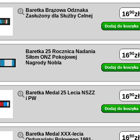

Baretka Brązowa Odznaka
90
16
zł
Zasłużony dla Służby Celnej
Baretka 25 Rocznica Nadania
90
16
zł
Siłom ONZ Pokojowej
Nagrody Nobla

Baretka Medal 25 Lecia NSZZ
90
16
zł
i PW

Baretka Medal XXX-lecia
90
16
zł
Ordynariatu Polowego 1991-