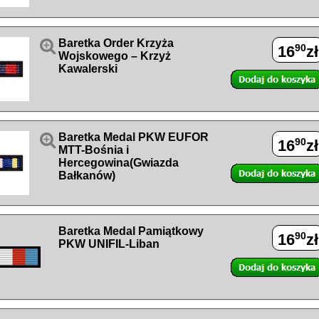

Baretka Order Krzyża
90
16
zł
Wojskowego – Krzyż
Kawalerski

Baretka Medal PKW EUFOR
90
16
zł
MTT-Bośnia i
Hercegowina(Gwiazda
Bałkanów)
Baretka Medal Pamiątkowy
90
16
zł
PKW UNIFIL-Liban