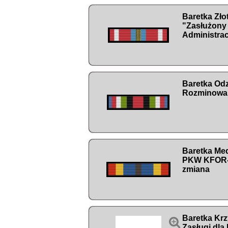
Baretka Zł
"Zasłużony 
Administrac
Baretka Od
Rozminowan
Baretka Me
PKW KFOR-
zmiana
Baretka Krz

Zasługi dla