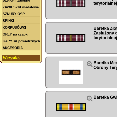
SZARFY żałobne
terytorialnej
ZAWIESZKI medalowe
SZNURY OSP
SPINKI
KORPUSÓWKI
Baretka Zło
Zasłużony 
ORŁY na czapki
terytorialnej
GAPY sił powietrznych
AKCESORIA
Wszystko

Baretka Med
Obrony Tery

Baretka Gw