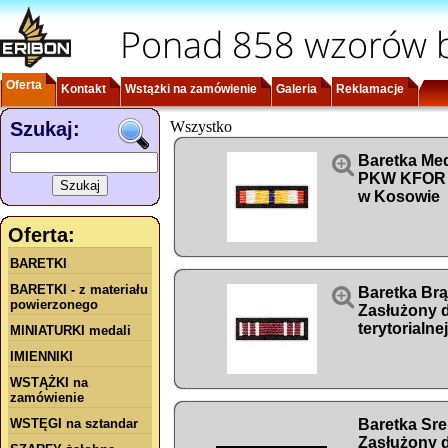
Ponad 858 wzorów b
Oferta
Kontakt
Wstążki na zamówienie
Galeria
Reklamacje
Szukaj:
Wszystko

Baretka Me
PKW KFOR XL
w Kosowie
Oferta:
BARETKI
BARETKI - z materiału

Baretka Br
powierzonego
Zasłużony 
terytorialnej
MINIATURKI medali
IMIENNIKI
WSTĄŻKI na
zamówienie
WSTĘGI na sztandar
Baretka Sr
Zasłużony 