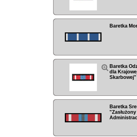
Baretka Mor

Baretka Od
dla Krajowe
Skarbowej"
Baretka Sr
"Zasłużony 
Administrac