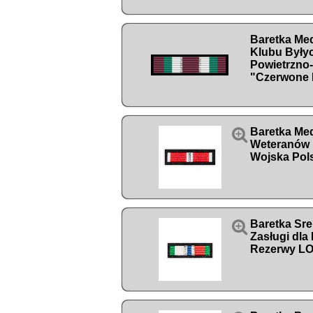
Baretka Med
Klubu Byłyc
Powietrzno
"Czerwone 

Baretka Med
Weteranów 
Wojska Pol

Baretka Sre
Zasługi dla
Rezerwy L