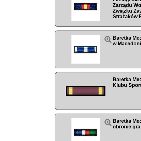
Zarządu Wo
Związku Z
Strażaków

Baretka Me
w Macedoni
Baretka Med
Klubu Spo

Baretka Med
obronie gr