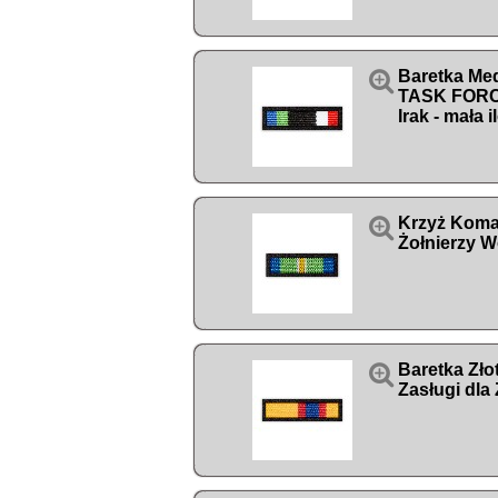

Baretka Me
TASK FORC
Irak - mała

Krzyż Koma
Żołnierzy W

Baretka Zło
Zasługi dla