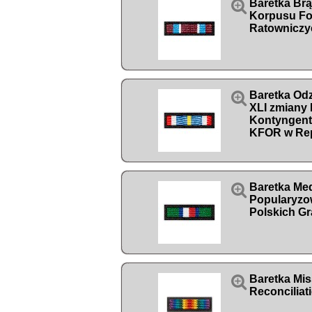

Baretka Br
Korpusu Fo
Ratowniczy

Baretka Od
XLI zmiany 
Kontyngen
KFOR w Re

Baretka Med
Popularyzo
Polskich Gr

Baretka Mis
Reconciliat