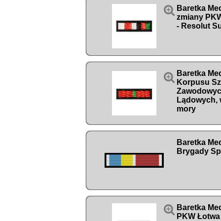

Baretka Med
zmiany PKW
- Resolut S
Baretka Me

Korpusu S
Zawodowyc
Lądowych, 
mory
Baretka Med
Brygady S

Baretka Me
PKW Łotwa 