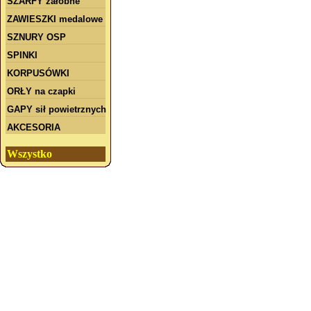
SZARFY żałobne
ZAWIESZKI medalowe
SZNURY OSP
SPINKI
KORPUSÓWKI
ORŁY na czapki
GAPY sił powietrznych
AKCESORIA
Wszystko