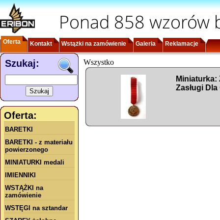
Ponad 858 wzorów b
Oferta
Kontakt
Wstążki na zamówienie
Galeria
Reklamacje
Szukaj:
Wszystko
Miniaturka:
Zasługi Dla
Oferta:
BARETKI
BARETKI - z materiału
powierzonego
MINIATURKI medali
IMIENNIKI
WSTĄŻKI na
zamówienie
WSTĘGI na sztandar