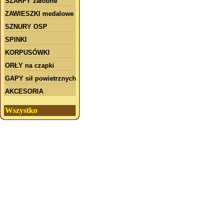
SZARFY żałobne
ZAWIESZKI medalowe
SZNURY OSP
SPINKI
KORPUSÓWKI
ORŁY na czapki
GAPY sił powietrznych
AKCESORIA
Wszystko