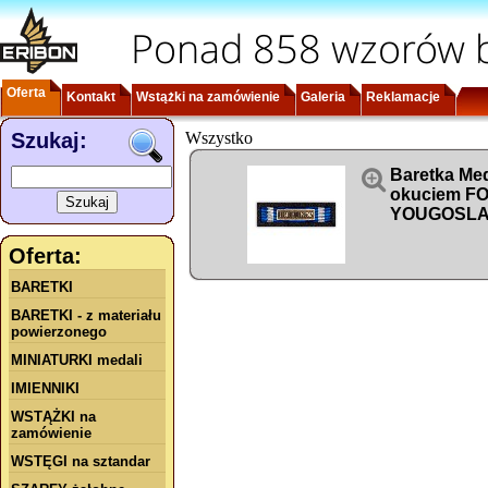
Ponad 858 wzorów b
Oferta
Kontakt
Wstążki na zamówienie
Galeria
Reklamacje
Szukaj:
Wszystko

Baretka Me
okuciem F
YOUGOSLA
Oferta:
BARETKI
BARETKI - z materiału
powierzonego
MINIATURKI medali
IMIENNIKI
WSTĄŻKI na
zamówienie
WSTĘGI na sztandar