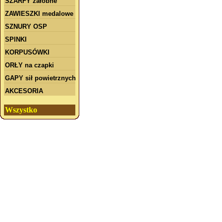
SZARFY żałobne
ZAWIESZKI medalowe
SZNURY OSP
SPINKI
KORPUSÓWKI
ORŁY na czapki
GAPY sił powietrznych
AKCESORIA
Wszystko