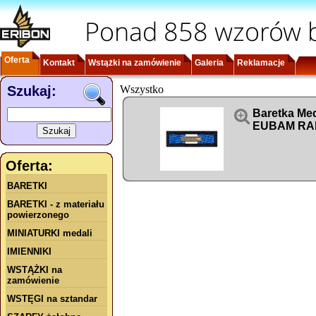
Ponad 858 wzorów b
Oferta
Kontakt
Wstążki na zamówienie
Galeria
Reklamacje
Szukaj:
Wszystko

Baretka Me
EUBAM RA
Oferta:
BARETKI
BARETKI - z materiału
powierzonego
MINIATURKI medali
IMIENNIKI
WSTĄŻKI na
zamówienie
WSTĘGI na sztandar