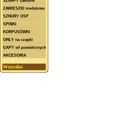
SZARFY żałobne
ZAWIESZKI medalowe
SZNURY OSP
SPINKI
KORPUSÓWKI
ORŁY na czapki
GAPY sił powietrznych
AKCESORIA
Wszystko