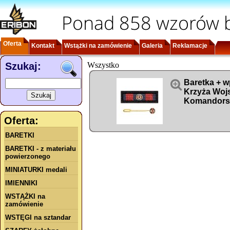
Ponad 858 wzorów b
Oferta
Kontakt
Wstążki na zamówienie
Galeria
Reklamacje
Szukaj:
Wszystko

Baretka + w
Krzyża Woj
Komandors
Oferta:
BARETKI
BARETKI - z materiału
powierzonego
MINIATURKI medali
IMIENNIKI
WSTĄŻKI na
zamówienie
WSTĘGI na sztandar