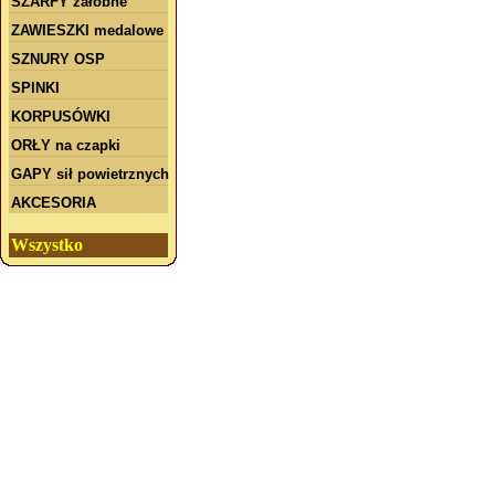
SZARFY żałobne
ZAWIESZKI medalowe
SZNURY OSP
SPINKI
KORPUSÓWKI
ORŁY na czapki
GAPY sił powietrznych
AKCESORIA
Wszystko