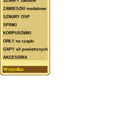
SZARFY żałobne
ZAWIESZKI medalowe
SZNURY OSP
SPINKI
KORPUSÓWKI
ORŁY na czapki
GAPY sił powietrznych
AKCESORIA
Wszystko