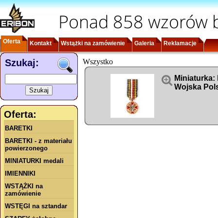
Ponad 858 wzorów b
Oferta
Kontakt
Wstążki na zamówienie
Galeria
Reklamacje
Szukaj:
Wszystko

Miniaturka:
Wojska Pol
Oferta:
BARETKI
BARETKI - z materiału
powierzonego
MINIATURKI medali
IMIENNIKI
WSTĄŻKI na
zamówienie
WSTĘGI na sztandar